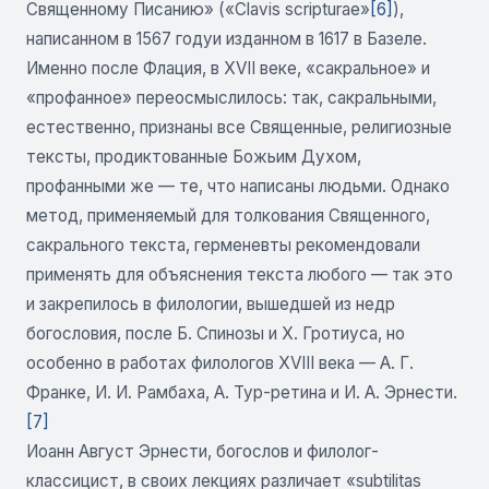
Священному Писанию» («Clavis scripturae»
[6]
),
написанном в 1567 годуи изданном в 1617 в Базеле.
Именно после Флация, в XVII веке, «сакральное» и
«профанное» переосмыслилось: так, сакральными,
естественно, признаны все Священные, религиозные
тексты, продиктованные Божьим Духом,
профанными же — те, что написаны людьми. Однако
метод, применяемый для толкования Священного,
сакрального текста, герменевты рекомендовали
применять для объяснения текста любого — так это
и закрепилось в филологии, вышедшей из недр
богословия, после Б. Спинозы и Х. Гротиуса, но
особенно в работах филологов XVIII века — А. Г.
Франке, И. И. Рамбаха, А. Тур-ретина и И. А. Эрнести.
[7]
Иоанн Август Эрнести, богослов и филолог-
классицист, в своих лекциях различает «subtilitas