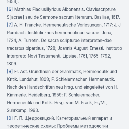
1654).
[6]
Matthias FlaciusIllyricus Albonensis. Clavisscripture
S[acrae] seu de Sermone sacrum literarum. Basiliae, 1617.
[7]
A. H. Francke. Hermeneutische Vorlesungen, 1717; J. J.
Rambach. Institutio-nes hermeneuticae sacrae. Jena,
1724; A. Turretin. De sacra scripturae interpretan-dae
tractatus bipartitus, 1728; Joannis Augusti Ernesti. Institutio
Interpreto Novi Testamenti. Lipsiae, 1761, 1765, 1792,
1809.
[8]
Fr. Ast. Grundlinien der Grammatik, Hermeneutik und
Kritik. Landshut, 1808; F. Schleiermacher. Hermeneutik.
Nach den Handschriften neu hrsg. und eingeleitet von H.
Kimmerle. Heidelberg, 1959; F. Schleiermacher.
Hermeneutik und Kritik. Hrsg. von M. Frank, Fr./M.,
Suhrkamp, 1993.
[9]
Г. П. Щедровицкий. Категориальный аппарат и
теоретические схемы: Проблемы методологии