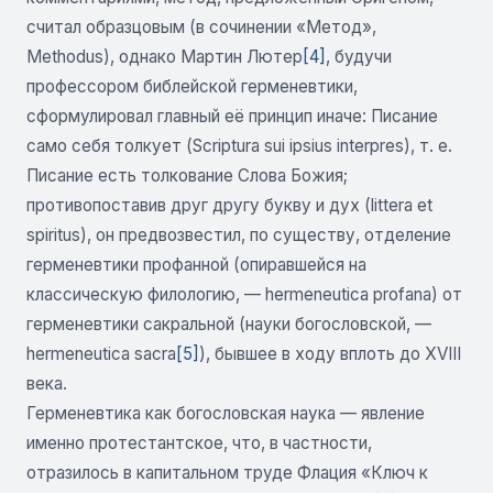
считал образцовым (в сочинении «Метод»,
Methodus), однако Мартин Лютер
[4]
, будучи
профессором библейской герменевтики,
сформулировал главный её принцип иначе: Писание
само себя толкует (Scriptura sui ipsius interpres), т. е.
Писание есть толкование Слова Божия;
противопоставив друг другу букву и дух (littera et
spiritus), он предвозвестил, по существу, отделение
герменевтики профанной (опиравшейся на
классическую филологию, — hermeneutica profana) от
герменевтики сакральной (науки богословской, —
hermeneutica sacra
[5]
), бывшее в ходу вплоть до XVIII
века.
Герменевтика как богословская наука — явление
именно протестантское, что, в частности,
отразилось в капитальном труде Флация «Ключ к