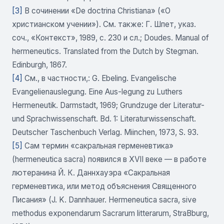
[3]
В сочинении «De doctrina Christiana» («О
христианском учении»). См. также: Г. Шпет, указ.
соч., «Контекст», 1989, с. 230 и сл.; Doudes. Manual of
hermeneutics. Translated from the Dutch by Stegman.
Edinburgh, 1867.
[4]
См., в частности,: G. Ebeling. Evangelische
Evangelienauslegung. Eine Aus-legung zu Luthers
Hermeneutik. Darmstadt, 1969; Grundzuge der Literatur-
und Sprachwissenschaft. Bd. 1: Literaturwissenschaft.
Deutscher Taschenbuch Verlag. Miinchen, 1973, S. 93.
[5]
Сам термин «сакральная герменевтика»
(hermeneutica sacra) появился в XVII веке — в работе
лютеранина Й. К. Даннхауэра «Сакральная
герменевтика, или метод объяснения Священного
Писания» (J. K. Dannhauer. Hermeneutica sacra, sive
methodus exponendarum Sacrarum litterarum, StraBburg,