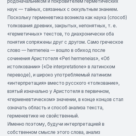
родоначальником и покровителем герметических
наук — тайных, связанных с оккультным знанием.
Поскольку герменевтика возникла как наука (способ)
толкования древних, закрытых, непонятных, т. е.
«герметичных» текстов, то диахронически оба
понятия сопряжены друг с другом. Само греческое
слово — hermeneia — вошло в обиход после
сочинения Аристотеля «Peri hermeneias», «Об
истолковании» («De interpretatione» в латинском
переводе), и широко употребляемый латинизм
«интерпретация» вместо русского «толкование»,
взятый изначально у Аристотеля в первичном,
«герменевтическом» значении, в конце концов стал
означать область и способ анализа текста,
герменевтике не свойственный.
Именно поэтому, будучи интерпретацией в
собственном смысле этого слова, анализ