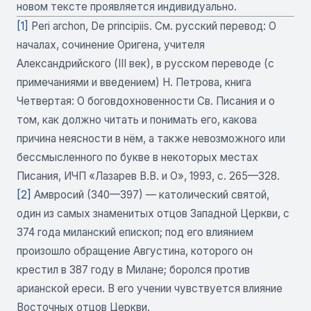
новом тексте проявляется индивидуально.
[1]
Peri archon, De principiis. См. русский перевод: О
началах, сочинение Оригена, учителя
Александрийского (III век), в русском переводе (с
примечаниями и введением) Н. Петрова, книга
Четвертая: О боговдохновенности Св. Писания и о
том, как должно читать и понимать его, какова
причина неясности в нём, а также невозможного или
бессмысленного по букве в некоторых местах
Писания, ИЧП «Лазарев В.В. и О», 1993, с. 265—328.
[2]
Амвросий (340—397) — католический святой,
один из самых знаменитых отцов Западной Церкви, с
374 года миланский епископ; под его влиянием
произошло обращение Августина, которого он
крестил в 387 году в Милане; боролся против
арианской ереси. В его учении чувствуется влияние
Восточных отцов Церкви.