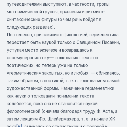
путеводителями выступают, в частности, тропы
метонимической группы, сравнения и ритмико-
синтаксические фигуры (о чем речь пойдёт в
следующих разделах).
Постепенно, при слиянии с филологией, герменевтика
перестает быть наукой только о Священном Писании,
уступая место экзегезе и возвращаясь к
своемупервоистоку— толкованию текстов
поэтических, но теперь уже не только
«герметически» закрытых, но и любых, — сближаясь,
таким образом, с поэтикой, т. е. с толкованием самой
художественной формы. Назначение герменевтики
как науки о толковании-понимании текста
колеблется, пока она не становится наукой
филологической (сначала благодаря труду Ф. Аста, а
затем лекциям Фр. Шлейермахера, т. е. в начале ХК
века
[8]
, смыкаясь со стилистикой и с теорией и