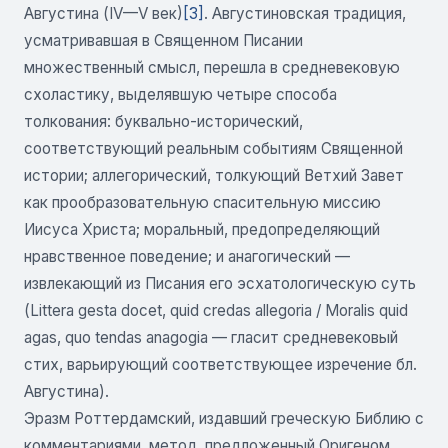
Августина (IV—V век)
[3]
. Августиновская традиция,
усматривавшая в Священном Писании
множественный смысл, перешла в средневековую
схоластику, выделявшую четыре способа
толкования: буквально-исторический,
соответствующий реальным событиям Священной
истории; аллегорический, толкующий Ветхий Завет
как прообразовательную спасительную миссию
Иисуса Христа; моральный, предопределяющий
нравственное поведение; и анагогический —
извлекающий из Писания его эсхатологическую суть
(Littera gesta docet, quid credas allegoria / Moralis quid
agas, quo tendas anagogia — гласит средневековый
стих, варьирующий соответствующее изречение бл.
Августина).
Эразм Роттердамский, издавший греческую Библию с
комментариями, метод, предложенный Оригеном,