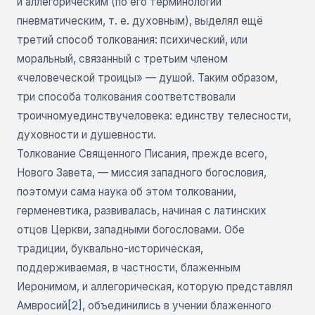
и аллегорическим (по его терминологии
пневматическим, т. е. духовным), выделял ещё
третий способ толкования: психический, или
моральный, связанный с третьим членом
«человеческой троицы» — душой. Таким образом,
три способа толкования соответствовали
троичномуединствучеловека: единству телесности,
духовности и душевности.
Толкование Священного Писания, прежде всего,
Нового Завета, — миссия западного богословия,
поэтомуи сама наука об этом толковании,
герменевтика, развивалась, начиная с латинских
отцов Церкви, западными богословами. Обе
традиции, буквально-историческая,
поддерживаемая, в частности, блаженным
Иеронимом, и аллегорическая, которую представлял
Амвросий
[2]
, объединились в учении блаженного