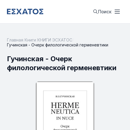
Поиск
Главная
/
Книги
/
КНИГИ ЭСХАТОС
/
Гучинская - Очерк филологической герменевтики
Гучинская - Очерк
филологической герменевтики