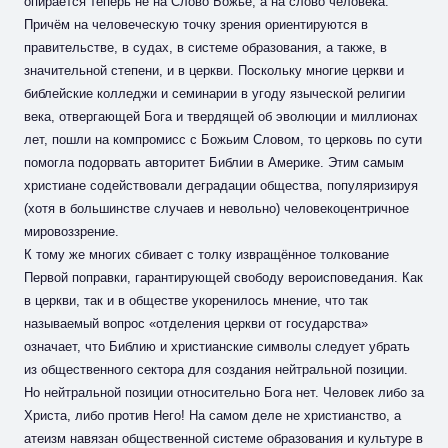
опирается теперь не на Слово Божье, а на слово человека.
Причём на человеческую точку зрения ориентируются в
правительстве, в судах, в системе образования, а также, в
значительной степени, и в церкви. Поскольку многие церкви и
библейские колледжи и семинарии в угоду языческой религии
века, отвергающей Бога и твердящей об эволюции и миллионах
лет, пошли на компромисс с Божьим Словом, то церковь по сути
помогла подорвать авторитет Библии в Америке. Этим самым
христиане содействовали деградации общества, популяризируя
(хотя в большинстве случаев и невольно) человекоцентричное
мировоззрение.
К тому же многих сбивает с толку извращённое толкование
Первой поправки, гарантирующей свободу вероисповедания. Как
в церкви, так и в обществе укоренилось мнение, что так
называемый вопрос «отделения церкви от государства»
означает, что Библию и христианские символы следует убрать
из общественного сектора для создания нейтральной позиции.
Но нейтральной позиции относительно Бога нет. Человек либо за
Христа, либо против Него! На самом деле не христианство, а
атеизм навязан общественной системе образования и культуре в