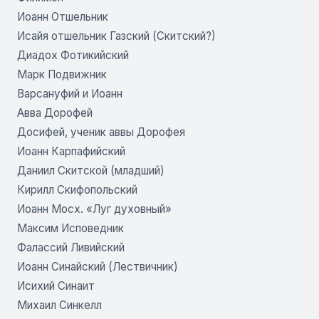
Иоанн Отшельник
Исайя отшельник Газский (Скитский?)
Диадох Фотикийский
Марк Подвижник
Варсануфий и Иоанн
Авва Дорофей
Досифей, ученик аввы Дорофея
Иоанн Карпафийский
Даниил Скитской (младший)
Кирилл Скифопольский
Иоанн Мосх. «Луг духовный»
Максим Исповедник
Фалассий Ливийский
Иоанн Синайский (Лествичник)
Исихий Синаит
Михаил Синкелл