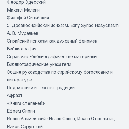
Феодор Эдесский
Михаил Малеин
Филофей Синайский
5. Древнесирийский исихазм. Early Syriac Hesychasm.
А. В. Муравьев
Сирийский исихазм как духовный феномен
Библиография
Справочно-библиографические материалы
Библиографические указатели
Общие руководства по сирийскому богословию и
литературе
Подвижники и тексты традиции
Афраат
«Книга степеней»
Ефрем Сирин
Иоанн Апамейский (Иоанн Савва, Иоанн Отшельник)
Иаков Саругский