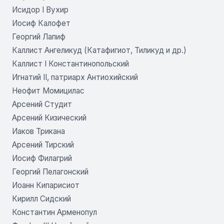
Исидор I Вухир
Иосиф Калофет
Георгий Лапиф
Каллист Ангеликуд (Катафигиот, Тиликуд и др.)
Каллист I Константинопольский
Игнатий II, патриарх Антиохийский
Неофит Момицилас
Арсений Студит
Арсений Кизический
Иаков Трикана
Арсений Тирский
Иосиф Филагрий
Георгий Пелагонский
Иоанн Кипарисиот
Кирилл Сидский
Константин Арменопул