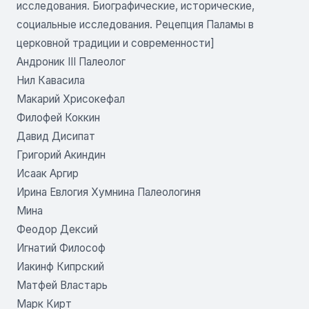
исследования. Биографические, исторические,
социальные исследования. Рецепция Паламы в
церковной традиции и современности]
Андроник III Палеолог
Нил Кавасила
Макарий Хрисокефал
Филофей Коккин
Давид Дисипат
Григорий Акиндин
Исаак Аргир
Ирина Евлогия Хумнина Палеологиня
Мина
Феодор Дексий
Игнатий Философ
Иакинф Кипрский
Матфей Властарь
Марк Кирт