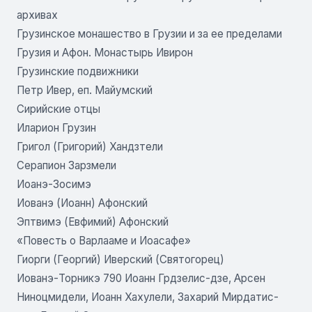
архивах
Грузинское монашество в Грузии и за ее пределами
Грузия и Афон. Монастырь Ивирон
Грузинские подвижники
Петр Ивер, еп. Майумский
Сирийские отцы
Иларион Грузин
Григол (Григорий) Хандзтели
Серапион Зарзмели
Иоанэ-Зосимэ
Иованэ (Иоанн) Афонский
Эптвимэ (Евфимий) Афонский
«Повесть о Варлааме и Иоасафе»
Гиорги (Георгий) Иверский (Святогорец)
Иованэ-Торникэ 790 Иоанн Грдзелис-дзе, Арсен
Ниноцмидели, Иоанн Хахулели, Захарий Мирдатис-