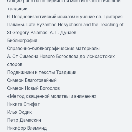
Общие работы по сирийской мистико-аскетической
традиции
6. Поздневизантийский исихазм и учение св. Григория
Паламы. Late Byzantine Hesychasm and the Teaching of
St Gregory Palamas. А. Г. Дунаев
Библиография
Справочно-библиографические материалы
A. От Симеона Нового Богослова до Исихастских
споров
Подвижники и тексты Традиции
Симеон Благоговейный
Симеон Новый Богослов
«Метод священной молитвы и внимания»
Никита Стифат
Илья Экдик
Петр Дамаскин
Никифор Влеммид