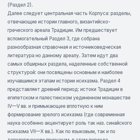
(Раздел 2).
Далее следует центральная часть Корпуса: разделы,
отвечающие истории главного, византийско-
греческого ареала Традиции. Им предшествует
вспомогательный Раздел 3, где собрана
разнообразная справочная и источниковедческая
литература но данному ареалу. Затем идут два
самых обширных раздела, наделенные собственной
структурой: они посвящены основным и наиболее
изучавшимся этапам истории исихазма. Раздел 4
представляет древний период: истоки Традиции в
египетском и палестинском уединенном монашестве
IV—V вв. и примыкающее вплотную к ним
формирование зрелого исихазма (где современная
наука особенно акцентирует роль так наз. синайского
исихазма VII—X вв.). Как по языковым, так и по
топологическим признакам, в этом периоде