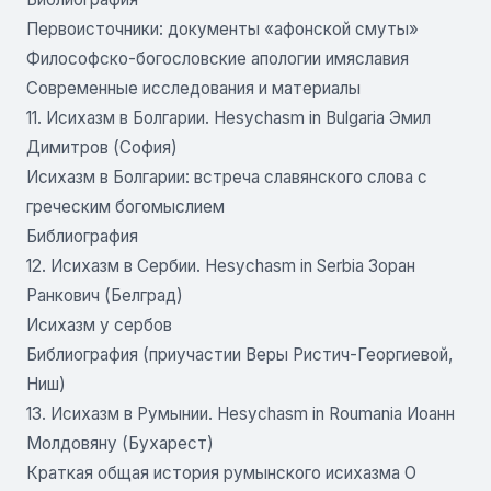
Первоисточники: документы «афонской смуты»
Философско-богословские апологии имяславия
Современные исследования и материалы
11. Исихазм в Болгарии. Hesychasm in Bulgaria Эмил
Димитров (София)
Исихазм в Болгарии: встреча славянского слова с
греческим богомыслием
Библиография
12. Исихазм в Сербии. Hesychasm in Serbia Зоран
Ранкович (Белград)
Исихазм у сербов
Библиография (приучастии Веры Ристич-Георгиевой,
Ниш)
13. Исихазм в Румынии. Hesychasm in Roumania Иоанн
Молдовяну (Бухарест)
Краткая общая история румынского исихазма О