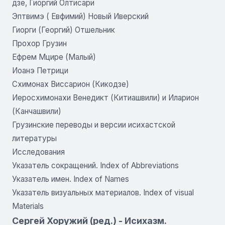
дзе, Гиоргий Олтисари
Эптвимэ ( Евфимий) Новый Иверский
Гиорги (Георгий) Отшельник
Прохор Грузин
Ефрем Мцире (Малый)
Иоанэ Петрици
Схимонах Виссарион (Кикодзе)
Иеросхимонахи Венедикт (Китиашвили) и Иларион
(Канчашвили)
Грузинские переводы и версии исихастской
литературы
Исследования
Указатель сокращений. Index of Abbreviations
Указатель имен. Index of Names
Указатель визуальных материалов. Index of visual
Materials
Сергей Хоружий (ред.) - Исихазм.