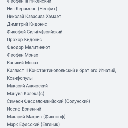
Феофан III Никейский
Нил Керамевс (Неофит)
Николай Кавасила Хамаэт
Димитрий Кидонис
Филофей Сили(м)врийский
Прохор Кидонис
Феодор Мелитиниот
Феофан Монах
Василий Монах
Каллист II Константинопольский и брат его Игнатий,
Ксанфопулы
Макарий Анкирский
Мануил Калека(с)
Симеон Фессалоникийский (Солунский)
Иосиф Вриенний
Макарий Макрис (Философ)
Марк Ефесский (Евгеник)