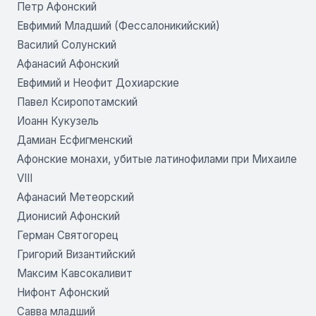
Петр Афонский
Евфимий Младший (Фессалоникийский)
Василий Солунский
Афанасий Афонский
Евфимий и Неофит Дохиарские
Павел Ксиропотамский
Иоанн Кукузель
Дамиан Есфигменский
Афонские монахи, убитые латинофилами при Михаиле
VIII
Афанасий Метеорский
Дионисий Афонский
Герман Святогорец
Григорий Византийский
Максим Кавсокаливит
Нифонт Афонский
Савва младший