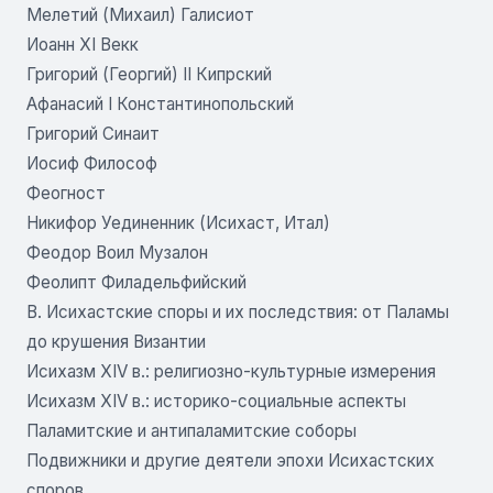
Мелетий (Михаил) Галисиот
Иоанн XI Векк
Григорий (Георгий) II Кипрский
Афанасий I Константинопольский
Григорий Синаит
Иосиф Философ
Феогност
Никифор Уединенник (Исихаст, Итал)
Феодор Воил Музалон
Феолипт Филадельфийский
B. Исихастские споры и их последствия: от Паламы
до крушения Византии
Исихазм XIV в.: религиозно-культурные измерения
Исихазм XIV в.: историко-социальные аспекты
Паламитские и антипаламитские соборы
Подвижники и другие деятели эпохи Исихастских
споров