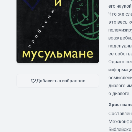
его наукой
Что же сл
это весь 
полемизиру
враждебны
подспудный
ее собств
Однако се
информаци
осмысления
Добавить в избранное
диалоге им
о диалоге, 
Христиане
Составлен
Межконфес
Библейско