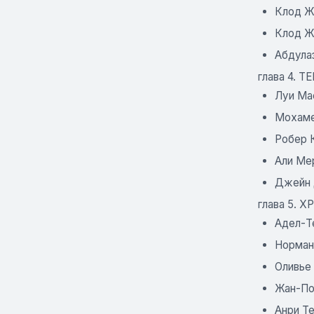
Клод Же
Клод Ж
Абдула
глава 4.
Луи Ма
Мохаме
Робер К
Али Ме
Джейн 
глава 5. 
Адел-Т
Норман 
Оливье
Жан-По
Анри Т