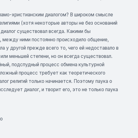
исламо-христианским диалогом? В широком смысле
лигиями (хотя некоторые авторы не без оснований
 диалог существовал всегда. Какими бы
й, между ними постоянно происходило общение,
а у другой прежде всего то, чего ей недоставало в
или меньшей степени, но он всегда существовал.
йный, подспудный процесс обмена культурной
сложный процесс требует как теоретического
лог религий только начинается. Поэтому паука о
следует диалог, и творит его, это не только паука
го