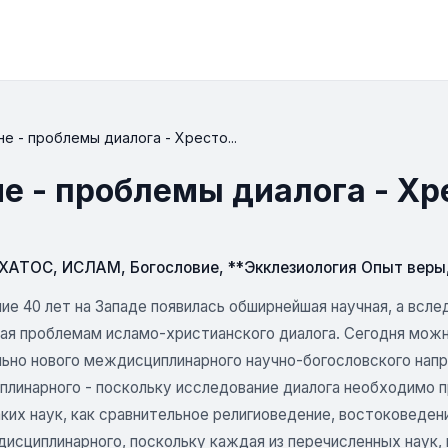
е - проблемы диалога - Хресто...
е - проблемы диалога - Х
СХАТОС
,
ИСЛАМ
,
Богословие
,
**Экклезиология Опыт веры
ие 40 лет на Западе появилась обширнейшая научная, а вслед
ая проблемам исламо-христианского диалога. Сегодня можн
ьно нового междисциплинарного научно-богословского напра
линарного - поскольку исследование диалога необходимо п
ких наук, как сравнительное религиоведение, востоковедени
исциплинарного, поскольку каждая из перечисленных наук, 