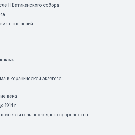
ле II Ватиканского собора
га
ских отношений
 исламе
а в коранической экзегезе
ие века
 1914 г
 возвеститель последнего пророчества