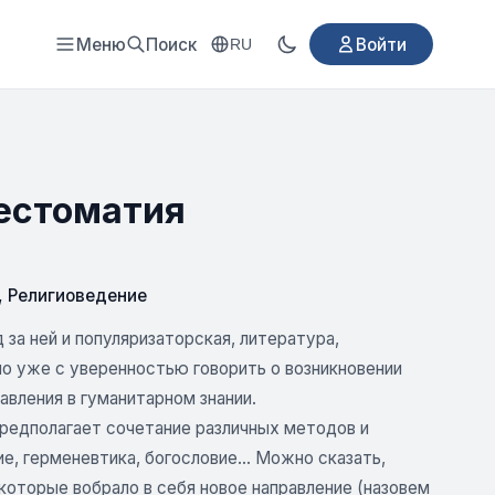
Меню
Поиск
Войти
RU
рестоматия
,
Религиоведение
 за ней и популяризаторская, литература,
о уже с уверенностью говорить о возникновении
вления в гуманитарном знании.
редполагает сочетание различных методов и
е, герменевтика, богословие... Можно сказать,
которые вобрало в себя новое направление (назовем