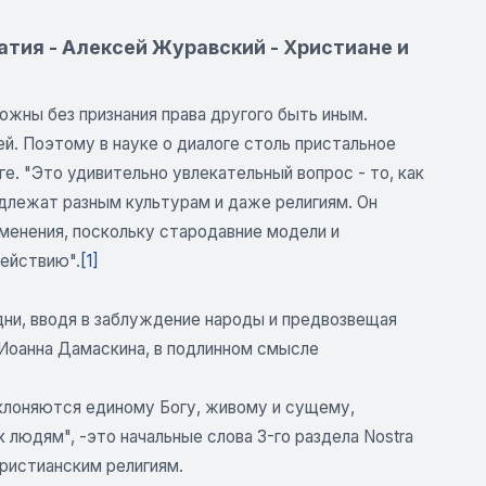
атия - Алексей Журавский - Христиане и
жны без признания права другого быть иным.
ей. Поэтому в науке о диалоге столь пристальное
е. "Это удивительно увлекательный вопрос - то, как
надлежат разным культурам и даже религиям. Он
зменения, поскольку стародавние модели и
ействию".
[1]
дни, вводя в заблуждение народы и предвозвещая
х Иоанна Дамаскина, в подлинном смысле
клоняются единому Богу, живому и сущему,
 людям", -это начальные слова 3-го раздела Nostra
христианским религиям.