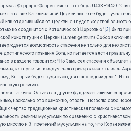
ормула Ферраро-Флорентийского собора (1438 -1442) "Свята
ает, что вне Католической Церкви никто не будет участвоват
 или отделившийся от Церкви: он будет жертвой вечного огн
ртью не соединится с Католической Церковью"
[3]
была при
кой конституции о Церкви (Lumen gentium) Собор включил в
верждается возможность спасения не только для нехристиан
е достиг ясного познания Бога, но пытается вести правильн
нах в разделе говорится: "Но Замысел спасения объемлет и 
ульман, которые, исповедуя свою приверженность вере Авра
ому, Который будет судить людей в последний день". Итак
ическую религию.
о недостаточно. Остаются другие фундаментальные вопросы,
ьные, насколько это возможно, ответы. Позволю себе небо
бщих чертах традиционная христианская полемика с исламо
ельность религии мусульман по сравнению с христианством
ую миссию и 3) претензий мусульман на то, что Коран явля