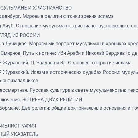
 МУСУЛЬМАНЕ И ХРИСТИАНСТВО
рденбург. Мировые религии с точки зрения ислама
 Айуб. Отношение мусульман к христианству: несколько с
ВЗГЛЯД ИЗ РОССИИ
на Лучицкая. Моральный портрет мусульман в хрониках кре
Смирнов. Путь к истине: Ибн Араби и Николай Бердяев (о д
 Журавский. П. Чаадаев и Вл. Соловьев: открытие ислама
й Журавский. Ислам в исторических судьбах России: мусул
х антизападников
ессмертная. Русская культура в свете мусульманства: текс
ключения. ВСТРЕЧА ДВУХ РЕЛИГИЙ
Бормане. Две религии: общие доктринальные основания и т
БИБЛИОГРАФИЯ
НЫЙ УКАЗАТЕЛЬ