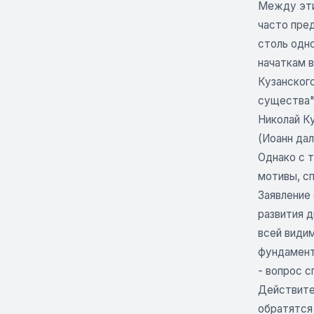
Между эти
часто пред
столь одно
начаткам в
Кузанского
существа"
Николай К
(Иоанн дал 
Однако с т
мотивы, сп
Заявление 
развития д
всей види
фундамент
- вопрос с
Действител
обратятся