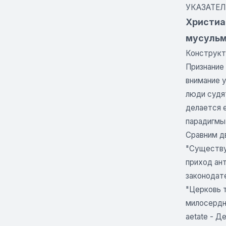
УКАЗАТЕЛ
Христиа
мусульм
Конструкт
Признание 
внимание у
люди судят
делается 
парадигмы
Сравним д
"Существуе
приход ант
законодат
"Церковь 
милосердно
aetate - Д