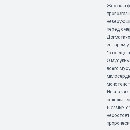
Жесткая ф
провозглаш
неверующий
перед сме
Догматичес
котором ут
"кто еще н
О мусульма
всего мус
милосердн
монотеист
Но и этог
положител
В самых о
несостоят
пророческ