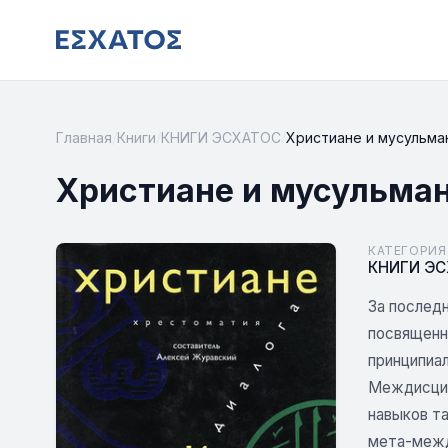
Главная
/
Книги
/
КНИГИ ЭСХАТОС
/
Христиане и мусульман
Христиане и мусульман
КАТЕГОРИЯ
КНИГИ Э
За последн
посвященн
принципиал
Междисцип
навыков та
мета-межд