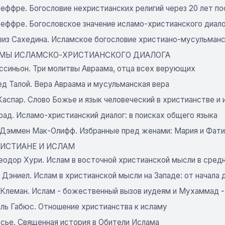
ффре. Богословие нехристианских религий через 20 лет пос
еффре. Богословское значение исламо-христианского диало
зиз Сахедина. Исламское богословие христиано-мусульман
 ТЕМЫ ИСЛАМСКО-ХРИСТИАНСКОГО ДИАЛОГА
ссиньон. Три молитвы Авраама, отца всех верующих
д Талой. Вера Авраама и мусульманская вера
аспар. Слово Божье и язык человеческий в христианстве и
рад. Исламо-христианский диалог: в поисках общего языка
Дэммен Мак-Олифф. Избранные пред женами: Мария и Фатим
ХРИСТИАНЕ И ИСЛАМ
еодор Хури. Ислам в восточной христианской мысли в средн
Дэниел. Ислам в христианской мысли на Западе: от начала до
 Клеман. Ислам - божественный вызов иудеям и Мухаммад -
ль Габюс. Отношение христианства к исламу
есье. Священная история в Обители Ислама