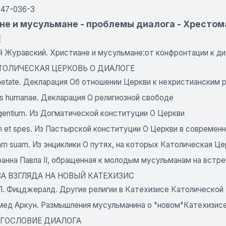
647-036-3
не и мусульмане - проблемы диалога - Хрестом
Е
й Журавский. Христиане и мусульмане:от конфронтации к ди
 КАТОЛИЧЕСКАЯ ЦЕРКОВЬ О ДИАЛОГЕ
aetate. Декларация Об отношении Церкви к нехристианским 
tis humanae. Декларация О религиозной свободе
gentium. Из Догматической конституции О Церкви
m et spes. Из Пастырской конституции О Церкви в современ
am suam. Из энциклики О путях, на которых Католическая Ц
анна Павла II, обращенная к молодым мусульманам на встре
ДВА ВЗГЛЯДА НА НОВЫЙ КАТЕХИЗИС
Л. Фицджералд. Другие религии в Катехизисе Католической
ед Аркун. Размышления мусульманина о "новом"Катехизис
 БОГОСЛОВИЕ ДИАЛОГА