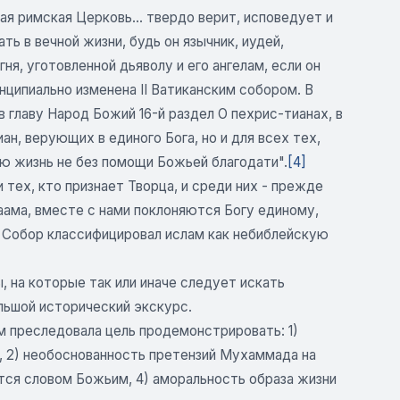
я римская Церковь... твердо верит, исповедует и
ь в вечной жизни, будь он язычник, иудей,
я, уготовленной дьяволу и его ангелам, если он
нципиально изменена II Ватиканским собором. В
 главу Народ Божий 16-й раздел О пехрис-тианах, в
, верующих в единого Бога, но и для всех тех,
ую жизнь не без помощи Божьей благодати".
[4]
тех, кто признает Творца, и среди них - прежде
ама, вместе с нами поклоняются Богу единому,
, Собор классифицировал ислам как небиблейскую
 на которые так или иначе следует искать
льшой исторический экскурс.
м преследовала цель продемонстрировать: 1)
, 2) необоснованность претензий Мухаммада на
ется словом Божьим, 4) аморальность образа жизни