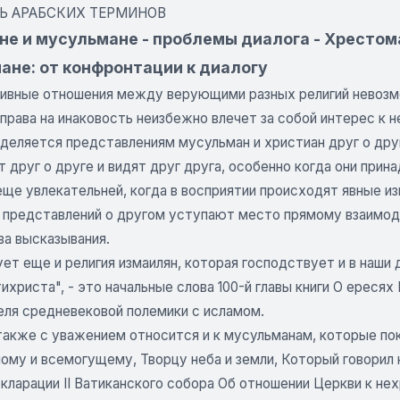
Ь АРАБСКИХ ТЕРМИНОВ
не и мусульмане - проблемы диалога - Хрестом
ане: от конфронтации к диалогу
ивные отношения между верующими разных религий невозмо
права на инаковость неизбежно влечет за собой интерес к н
деляется представлениям мусульман и христиан друг о друг
 друг о друге и видят друг друга, особенно когда они при
еще увлекательней, когда в восприятии происходят явные и
 представлений о другом уступают место прямому взаимод
ва высказывания.
т еще и религия измаилян, которая господствует и в наши 
ихриста", - это начальные слова 100-й главы книги О ереся
еля средневековой полемики с исламом.
также с уважением относится и к мусульманам, которые по
му и всемогущему, Творцу неба и земли, Который говорил к
екларации II Ватиканского собора Об отношении Церкви к не