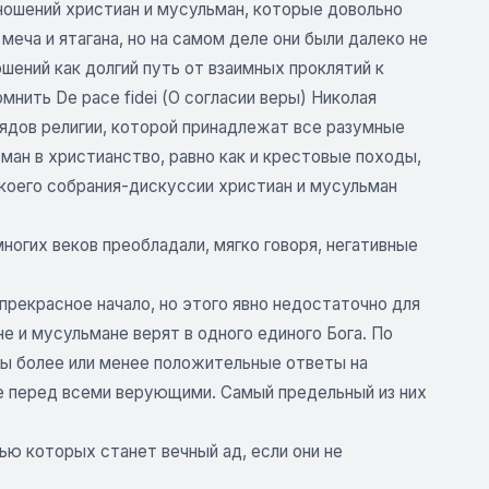
ошений христиан и мусульман, которые довольно
еча и ятагана, но на самом деле они были далеко не
ений как долгий путь от взаимных проклятий к
нить De расе fidei (О согласии веры) Николая
рядов религии, которой принадлежат все разумные
ан в христианство, равно как и крестовые походы,
екоего собрания-дискуссии христиан и мусульман
ногих веков преобладали, мягко говоря, негативные
прекрасное начало, но этого явно недостаточно для
е и мусульмане верят в одного единого Бога. По
аны более или менее положительные ответы на
е перед всеми верующими. Самый предельный из них
ью которых станет вечный ад, если они не