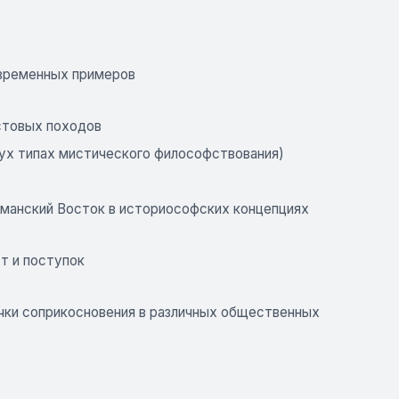
овременных примеров
стовых походов
вух типах мистического философствования)
ьманский Восток в историософских концепциях
т и поступок
очки соприкосновения в различных общественных