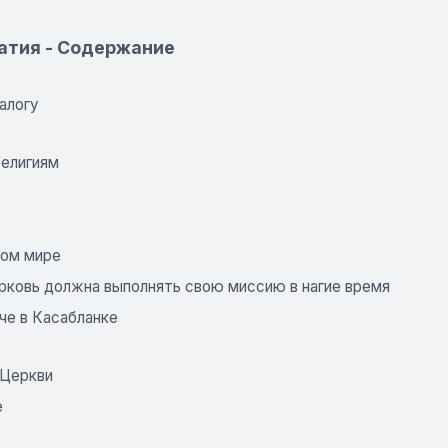
атия - Содержание
алогу
религиям
ном мире
ерковь должна выполнять свою миссию в нагие время
че в Касабланке
 Церкви
е