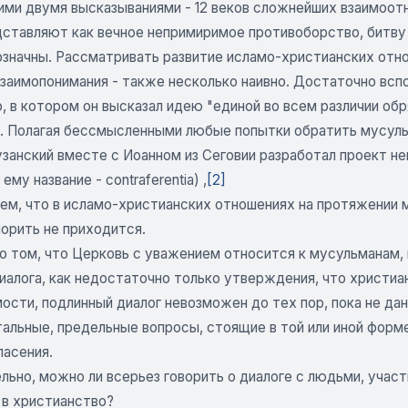
ми двумя высказываниями - 12 веков сложнейших взаимоотн
ставляют как вечное непримиримое противоборство, битву м
значны. Рассматривать развитие исламо-христианских отнош
заимопонимания - также несколько наивно. Достаточно вспом
, в котором он высказал идею "единой во всем различии об
. Полагая бессмысленными любые попытки обратить мусульм
узанский вместе с Иоанном из Сеговии разработал проект н
ему название - contraferentia) ,
[2]
ем, что в исламо-христианских отношениях на протяжении м
орить не приходится.
о том, что Церковь с уважением относится к мусульманам, 
иалога, как недостаточно только утверждения, что христиан
мости, подлинный диалог невозможен до тех пор, пока не д
альные, предельные вопросы, стоящие в той или иной форм
пасения.
ьно, можно ли всерьез говорить о диалоге с людьми, участ
 в христианство?