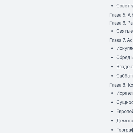
Совет 
Глава 5. А
Глава 6. Р
Святые
Глава 7. А
Искупл
Обряд 
Владе
Саббат
Глава 8. 
Исраэл
Сущнос
Европе
Демогр
Геогра