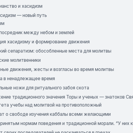
ианство и хасидизм
Хасидизм — новый путь
изм
 посредник между небом и землей
ция хасидизму и формирование движения
кий сепаратизм: обособленные места для молитвы
ские молитвенники
ные движения, жесты и возгласы во время молитвы
а в ненадлежащее время
льные ножи для ритуального забоя скота
ение традиционного значения Торы и ученых — знатоков Св
тета учебы над молитвой на противоположный
ат о свободе изучения каббалы всеми желающими
принятым нормам поведения и традиционной морали. “У них 
т своих последователей не раскаиваться в грехах