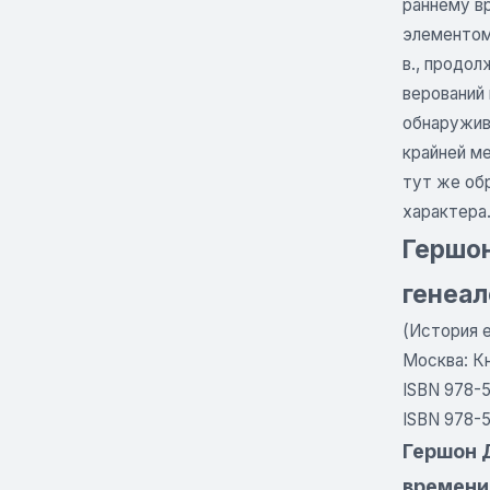
раннему в
элементом
в., продо
верований 
обнаружива
крайней м
тут же обр
характера
Гершон
генеал
(История 
Москва: Кн
ISBN 978-
ISBN 978-5
Гершон Д
времени