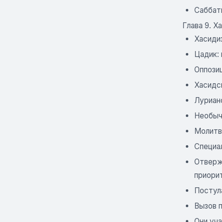
Саббат
Глава 9. 
Хасид
Цадик:
Оппози
Хасидс
Луриан
Необыч
Молитв
Специа
Отверж
приори
Постул
Вызов 
Они уча