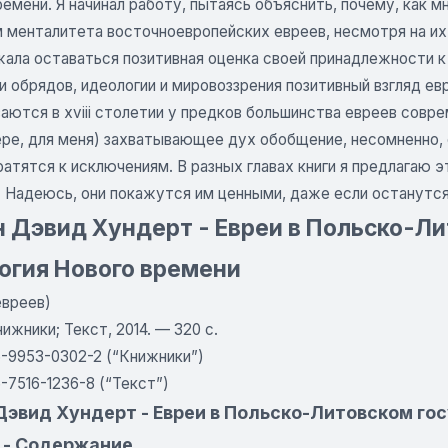
ремени. Я начинал работу, пытаясь объяснить, почему, как
 менталитета восточноевропейских евреев, несмотря на их 
лжала оставаться позитивная оценка своей принадлежности 
и обрядов, идеологии и мировоззрения позитивный взгляд евр
ются в xviii столетии у предков большинства евреев совре
ере, для меня) захватывающее дух обобщение, несомненно,
атятся к исключениям. В разных главах книги я предлагаю 
. Надеюсь, они покажутся им ценными, даже если останутс
 Дэвид Хундерт - Евреи в Польско-Лит
огия Нового времени
евреев)
ижники; Текст, 2014. — 320 с.
5-9953-0302-2 (“Книжники”)
-7516-1236-8 (“Текст”)
эвид Хундерт - Евреи в Польско-Литовском госу
 - Содержание