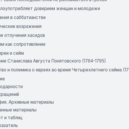
злоупотребляет доверием женщин и молодежи
ения в саббатианстве
ические возражения
ие отлучения хасидов
зм как сопротивление
Евреи и сейм
ние Станислава Августа Понятовского (1764-1795)
во и полемика о евреях во время Четырехлетнего сейма (17
ие
годарности
кращений
фия. Архивные материалы
анные материалы
т и таблиц
казатель