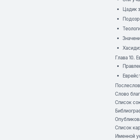
Цадик 
Подозр
Теолог
Значен
Хасиди
Глава 10. 
Правле
Еврейст
Послеслов
Слово бла
Список со
Библиогра
Опубликов
Список кар
Именной у