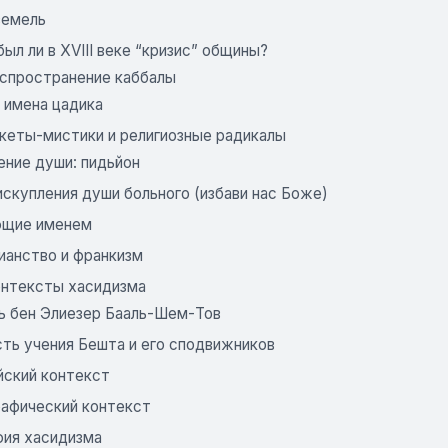
земель
 был ли в XVIII веке “кризис” общины?
аспространение каббалы
 имена цадика
скеты-мистики и религиозные радикалы
ение души: пидьйон
искупления души больного (избави нас Боже)
ющие именем
ианство и франкизм
Контексты хасидизма
ь бен Элиезер Бааль-Шем-Тов
ть учения Бешта и его сподвижников
йский контекст
афический контекст
фия хасидизма