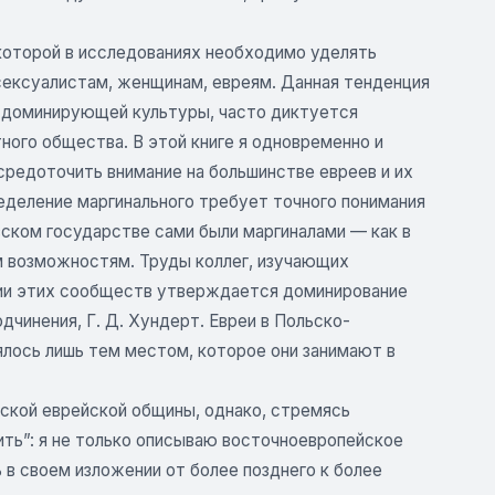
которой в исследованиях необходимо уделять
сексуалистам, женщинам, евреям. Данная тенденция
ь доминирующей культуры, часто диктуется
ого общества. В этой книге я одновременно и
средоточить внимание на большинстве евреев и их
пределение маргинального требует точного понимания
вском государстве сами были маргиналами — как в
м возможностям. Труды коллег, изучающих
фии этих сообществ утверждается доминирование
одчинения, Г. Д. Хундерт. Евреи в Польско-
лялось лишь тем местом, которое они занимают в
йской еврейской общины, однако, стремясь
ь”: я не только описываю восточноевропейское
 в своем изложении от более позднего к более