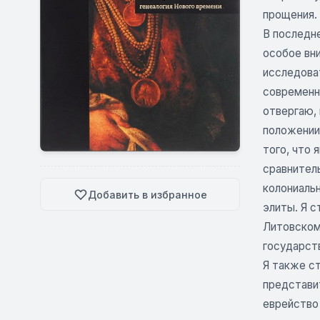
прощения.
В последн
особое вн
исследова
современн
отвергаю, 
положении 
того, что 
сравнител
колониаль
Добавить в избранное
элиты. Я с
Литовском 
государст
Я также с
представи
еврейство 