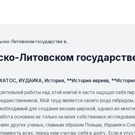
ьско-Литовском государстве в...
ско-Литовском государстве 
СХАТОС
,
ИУДАИКА
,
История
,
**История евреев
,
**История
длительной работы над этой книгой я часто ощущал себя пи
предшественников. Мой труд является своего рода гибридом
необходимый для создания весьма широкой, однако во мног
абота основана не только на моих собственных исследовани
ниях других ученых, главным образом Польши, Израиля и Со
помянуть всех, перед кем считаю себя в долгу. Если я упуст