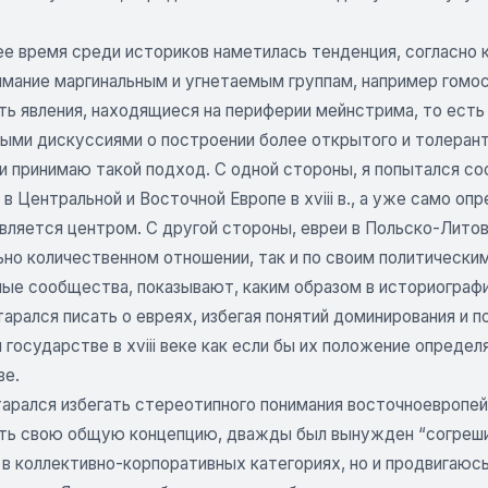
ее время среди историков наметилась тенденция, согласно 
имание маргинальным и угнетаемым группам, например гомо
ть явления, находящиеся на периферии мейнстрима, то ест
ыми дискуссиями о построении более открытого и толерантн
и принимаю такой подход. С одной стороны, я попытался со
в Центральной и Восточной Европе в xviii в., а уже само о
является центром. С другой стороны, евреи в Польско-Лито
ьно количественном отношении, так и по своим политически
ные сообщества, показывают, каким образом в историогра
тарался писать о евреях, избегая понятий доминирования и п
государстве в xviii веке как если бы их положение опреде
ве.
тарался избегать стереотипного понимания восточноевропе
ть свою общую концепцию, дважды был вынужден “согрешит
в коллективно-корпоративных категориях, но и продвигаюсь