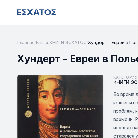
Главная
/
Книги
/
КНИГИ ЭСХАТОС
/
Хундерт - Евреи в Пол
Хундерт - Евреи в Поль
КАТЕГОРИЯ
КНИГИ Э
Во время 
коллег и 
проблем, 
времени. Р
исследова
старался у