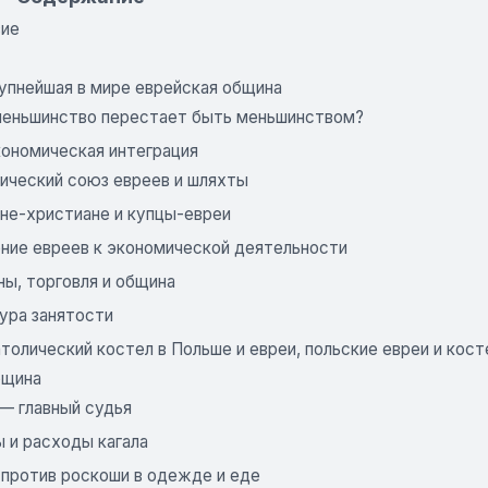
вие
рупнейшая в мире еврейская община
меньшинство перестает быть меньшинством?
кономическая интеграция
ический союз евреев и шляхты
не-христиане и купцы-евреи
ние евреев к экономической деятельности
ы, торговля и община
ура занятости
атолический костел в Польше и евреи, польские евреи и кос
бщина
 — главный судья
 и расходы кагала
 против роскоши в одежде и еде