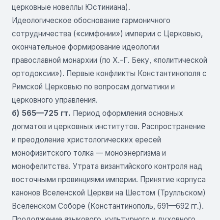
церковные новеллы Юстиниана).
Идеологическое обоснование гармоничного
сотрудничества («симфонии») империи с Церковью,
окончательное формирование идеологии
православной монархии (по Х.-Г. Беку, «политической
ортодоксии»). Первые конфликты Константинополя с
Римской Церковью по вопросам догматики и
церковного управления.
б) 565—725 гт.
Период оформления основных
догматов и церковных институтов. Распространение
и преодоление христологических ересей
монофизитского толка — моноэнергизма и
монофелитства. Утрата византийского контроля над
восточными провинциями империи. Принятие корпуса
канонов Вселенской Церкви на Шестом (Трулльском)
Вселенском Соборе (Константинополь, 691—692 гг.).
Продолжение языкового, культурного и духовного