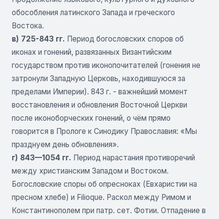
обособления латинского Запада и греческого
Востока.
в) 725-843 гг.
Период богословских споров об
иконах и гонений, развязанных Византийским
государством против иконопочитателей (гонения не
затронули Западную Церковь, находившуюся за
пределами Империи). 843 г. - важнейший момент
восстановления и обновления Восточной Церкви
после иконоборческих гонений, о чём прямо
говорится в Прологе к Синодику Православия: «Мы
празднуем день обновления».
г) 843—1054 гг.
Период нарастания противоречий
между христианским Западом и Востоком.
Богословские споры об опресноках (Евхаристии на
пресном хлебе) и Filioque. Раскол между Римом и
Константинополем при патр. сет. Фотии. Отпадение в