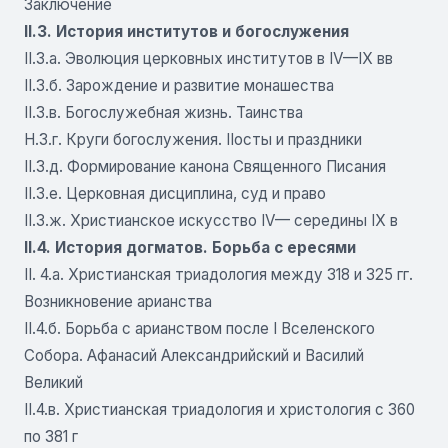
Заключение
II.3. История институтов и богослужения
II.3.а. Эволюция церковных институтов в IV—IX вв
II.3.б. Зарождение и развитие монашества
II.3.в. Богослужебная жизнь. Таинства
Н.3.г. Круги богослужения. IIосты и праздники
II.3.д. Формирование канона Священного Писания
II.3.е. Церковная дисциплина, суд и право
II.3.ж. Христианское искусство IV— середины IX в
II.4. История догматов. Борьба с ересями
II. 4.а. Христианская триадология между 318 и 325 гг.
Возникновение арианства
II.4.б. Борьба с арианством после I Вселенского
Собора. Афанасий Александрийский и Василий
Великий
II.4.в. Христианская триадология и христология с 360
по 381 г