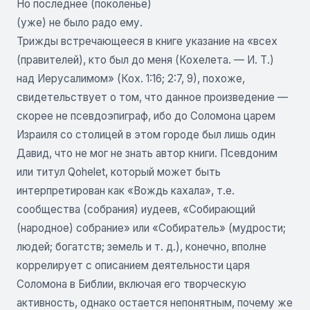
Но последнее (поколенье)
(уже) не было радо ему.
Трижды встречающееся в книге указание на «всех
(правителей), кто был до меня (Кохелета. — И. Т.)
над Иерусалимом» (Кох. 1:16; 2:7, 9), похоже,
свидетельствует о том, что данное произведение —
скорее не псевдоэпиграф, ибо до Соломона царем
Израиля со столицей в этом городе был лишь один
Давид, что не мог не знать автор книги. Псевдоним
или титул Qohelet, который может быть
интерпретирован как «Вождь кахала», т.е.
сообщества (собрания) иудеев, «Собирающий
(народное) собрание» или «Собиратель» (мудрости;
людей; богатств; земель и т. д.), конечно, вполне
коррелирует с описанием деятельности царя
Соломона в Библии, включая его творческую
активность, однако остается непонятным, почему же