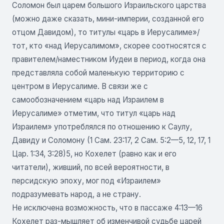
Соломон был царем большого Израильского царства
(можно даже сказать, мини-империи, созданной его
отцом Давидом), то титулы «царь в Иерусалиме»/
тот, кто «над Иерусалимом», скорее соотносятся с
правителем/наместником Иудеи в период, когда она
представляла собой маленькую территорию с
центром в Иерусалиме. В связи же с
самообозначением «царь над Израилем в
Иерусалиме» отметим, что титул «царь над
Израилем» употреблялся по отношению к Саулу,
Давиду и Соломону (1 Сам. 23:17, 2 Сам. 5:2—5, 12, 17, 1
Цар. 1:34, 3:28)5, но Кохелет (равно как и его
читатели), живший, по всей вероятности, в
персидскую эпоху, мог под «Израилем»
подразумевать народ, а не страну.
Не исключена возможность, что в пассаже 4:13—16
Кохелет раз-мышляет об изменчивой судьбе царей