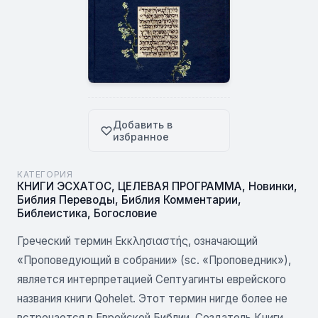
Добавить в
избранное
КАТЕГОРИЯ
КНИГИ ЭСХАТОС
,
ЦЕЛЕВАЯ ПРОГРАММА
,
Новинки
,
Библия Переводы
,
Библия Комментарии
,
Библеистика
,
Богословие
Греческий термин Εκκλησιαστής, означающий
«Проповедующий в собрании» (sc. «Проповедник»),
является интерпретацией Септуагинты еврейского
названия книги Qohelet. Этот термин нигде более не
встречается в Еврейской Библии. Создатель Книги