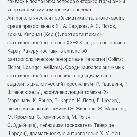
явилась и постановка вопроса о «горизонтальном» и
«вертикальном» измерении человека.
Антропологическая проблематика стала ключевой в
среде православных (Н. А. Бердяев, А. С. Позов,
архим. Киприан (Керн)), протестантских и
католических богословов XX–XXI вв., что позволило
Карлу Ранеру поставить вопрос об
«антропологическом повороте» в теологии [Collins;
Eicher; Losinger; Williams]. Среди наиболее значимых
католических богословских концепций можно
выделить диалогический персонализм (Р. Гвардини, Т.
Штейнбюхель), ассимилирующий томизм (Ж.
Марешаль, К. Ранер, Э. Корет, И. Лотц, Г. Шерер),
экзистенциальный томизм (Э. Жильсон, Ж. Маритен,
М. Кромпец, С. Каминьский, М. Гогач,
С. Здыбицка), тейярдизм (основатель Тейяр де
Шарден), драматическую антропологию Х. У. фон