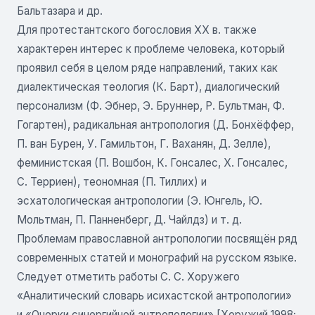
Бальтазара и др.
Для протестантского богословия ХХ в. также
характерен интерес к проблеме человека, который
проявил себя в целом ряде направлений, таких как
диалектическая теология (К. Барт), диалогический
персонализм (Ф. Эбнер, Э. Бруннер, Р. Бультман, Ф.
Гогартен), радикальная антропология (Д. Бонхёффер,
П. ван Бурен, У. Гамильтон, Г. Ваханян, Д. Зелле),
феминистская (П. Вошбон, К. Гонсалес, Х. Гонсалес,
С. Терриен), теономная (П. Тиллих) и
эсхатологическая антропологии (Э. Юнгель, Ю.
Мольтман, П. Панненберг, Д. Чайлдз) и т. д.
Проблемам православной антропологии посвящён ряд
современных статей и монографий на русском языке.
Следует отметить работы С. С. Хоружего
«Аналитический словарь исихастской антропологии»
и «Очерки синергийной антропологии» [Хоружий 1998;