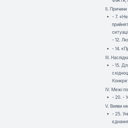
Факти, 
II. Причин
- 7. «Н
прийнят
ситуаці
- 12. Л
- 14. «
III. Наслід
- 15. Д
східноц
Конкрет
IV. Межі п
- 20. - 
V. Вияви н
- 25. У
єднання