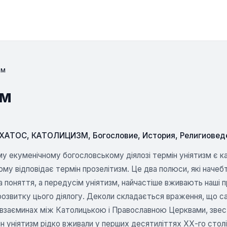
зм
зм
СХАТОС
,
КАТОЛИЦИЗМ
,
Богословие
,
История
,
Религиовед
у екуменічному богословському діялозі термін уніятизм є к
му відповідає термін прозелітизм. Це два полюси, які наче
ва поняття, а передусім уніятизм, найчастіше вживають наші 
озвитку цього діялогу. Деколи складається враження, що са
 взаєминах між Католицькою і Православною Церквами, звест
н уніятизм рідко вживали у перших десятиліттях ХХ-го столі