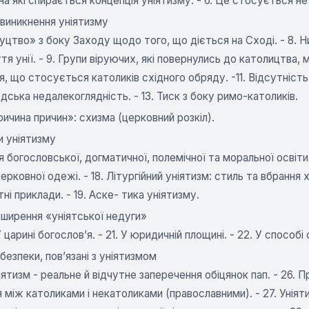
на які спирається концепція уніятизму. - 6. Це стосується н
и виникнення уніятизму
еуцтво» з боку Заходу щодо того, що діється на Сході. - 8. 
тя унії. - 9. Групи віруючих, які повернулись до католицтва,
я, що стосується католиків східного обряду. -11. Відсутніс
юдська недалекоглядність. - 13. Тиск з боку римо-католиків.
Причина причин»: схизма (церковний розкіл).
ки уніятизму
ля богословської, догматичної, полемічної та моральної освіти. 
ерковної одежі. - 18. Літургійний уніятизм: стиль та вбрання х
ні приклади. - 19. Аске- тика уніятизму.
оширення «уніятської недуги»
У царині богослов’я. - 21. У юридичній площині. - 22. У способі о
ебезпеки, пов’язані з уніятизмом
ніятизм - реальне й відчутне заперечення обіцянок пап. - 26
 між католиками і некатоликами (православними). - 27. Уніят