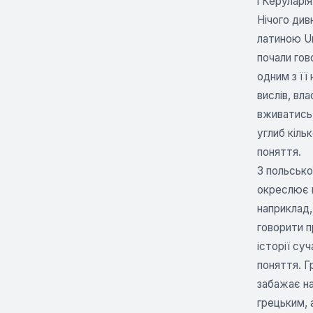
і Керуларія
Нічого див
латиною Un
почали гов
одним з її
вислів, вл
вживатись.
углиб кіль
поняття.
З польсько
окреслює п
наприклад,
говорити п
історії су
поняття. Г
забажає на
грецьким, 