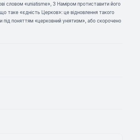
ові словом «uniatisme», 3 Наміром протиставити його
що таке «єдність Церков»: це відновлення такого
ти під поняттям «церковний уніятизм», або скорочено