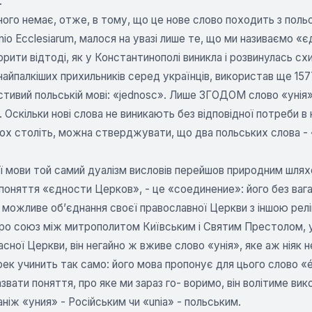
.
ного немає, отже, в тому, що це нове слово походить з польс
io Ecclesiarum, малося на увазі лише те, що ми називаємо «єд
орити відтоді, як у Константинополі виникла і розвинулась сх
 найпалкіших прихильників серед українців, використав ще 157
астивий польській мові: «jednosc». Лише ЗГОДОМ слово «унія»
 Оскільки нові слова не виникають без відповідної потреби в
кох століть, можна стверджувати, що два польських слова - 
ї мови той самий дуалізм висловів перейшов природним шлях
оняття «єдности Церков», - це «соединение»: його без вага
 можливе об’єднання своєї православної Церкви з іншою рел
ро союз між митрополитом Київським і Святим Престолом, ук
часної Церкви, він негайно ж вживе слово «унія», яке аж ніяк
рек учинить так само: його мова пропонує для цього слово «é
звати поняття, про яке ми зараз го- воримо, він волітиме ви
аніж «уния» - Російським чи «unia» - польським.