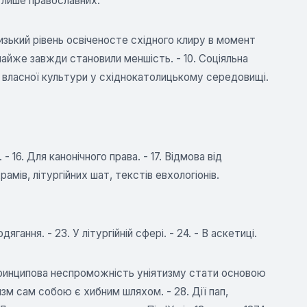
е лише православних.
Низький рівень освіченосте східного клиру в момент
 майже завжди становили меншість. - 10. Соціяльна
ть власної культури у східнокатолицькому середовищі.
- 16. Для канонічного права. - 17. Відмова від
рамів, літургійних шат, текстів евхологіонів.
дягання. - 23. У літургійній сфері. - 24. - В аскетиці.
. Принципова неспроможність уніятизму стати основою
изм сам собою є хибним шляхом. - 28. Дії пап,