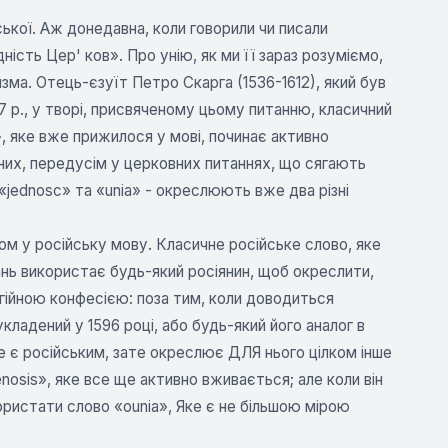
ької. Аж донедавна, коли говорили чи писали
ність Цер' ков». Про унію, як ми її зараз розуміємо,
изма. Отець-єзуїт Петро Скарга (1536-1612), який був
7 р., у творі, присвяченому цьому питанню, класичний
, яке вже прижилося у мові, починає активно
 них, передусім у церковних питаннях, що сягають
«jednosc» та «unia» - окреслюють вже два різні
ом у російську мову. Класичне російське слово, яке
нь використає будь-який росіянин, щоб окреслити,
ігійною конфесією: поза тим, коли доводиться
ладений у 1596 році, або будь-який його аналог в
 не є російським, зате окреслює ДЛЯ нього цілком інше
nosis», яке все ще активно вживається; але коли він
користати слово «ounia», Яке є не більшою мірою