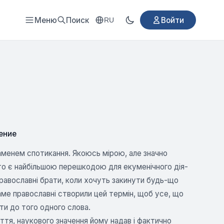
Меню
Поиск
Войти
RU
ение
аменем спотикання. Якоюсь мірою, але значно
бто є найбільшою перешкодою для екуменічного дія-
православні брати, коли хочуть закинути будь-що
ме православні створили цей термін, щоб усе, що
и до того одного слова.
ття, наукового значення йому надав і фактично