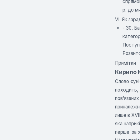
спрямов
р. до м
VI. Як зар
- З0. Б
категор
Поступо
Розвито
Примітки
Кирило К
Слово «уні
походить, 
пов’язаних
приналежно
лише в XVII
яка наприк
перше, за 