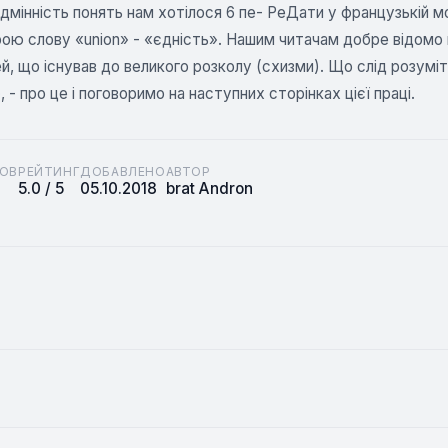
дмінність понять нам хотілося 6 пе- РеДати у французькій м
ою слову «union» - «єдність». Нашим читачам добре відомо 
й, що існував до великого розколу (схизми). Що слід розумі
, - про це і поговоримо на наступних сторінках цієї праці.
ОВ
РЕЙТИНГ
ДОБАВЛЕНО
АВТОР
5.0 / 5
05.10.2018
brat Andron