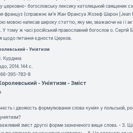
у церковно- богословську лексику католицький священик сх
 француз (справжнє ім’я Жан Франсуа Жозеф Шарон [Jean Fran
ю мовою написав широку статтю, яку ми, зважаючи на її акт
. У тому ж часі російський православний богослов о. Сергій
’я щодо питання єдности Церков.
ролевський - Уніятизм
3. Курдина
адо, 2014. 144 с.
966-395-783-8
оролевський - Уніятизм - Зміст
а
ність і двоякість формулювання слова «унія» у польській, рос
 уніятизм?
еважливий зміст другої форми зазначеного вище слова. - 3. Щ