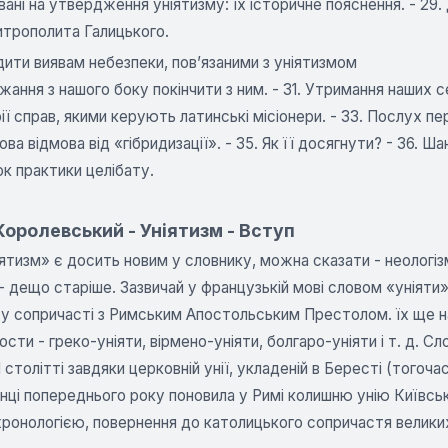
ані на утвердження уніятизму: їх історичне пояснення. - 29. 
итрополита Галицького.
адити виявам небезпеки, пов’язаними з уніятизмом
ажання з нашого боку покінчити з ним. - 31. Утримання наших сем
ії справ, якими керують латинські місіонери. - 33. Послух пе
ва відмова від «гібридизації». - 35. Як її досягнути? - 36. Ш
к практики целібату.
оролевський - Уніятизм - Вступ
ятизм» є досить новим у словнику, можна сказати - неологізмо
- дещо старіше. Зазвичай у французькій мові словом «уніяти
 у сопричасті з Римським Апостольським Престолом. їх ще на
сти - греко-уніяти, вірмено-уніяти, болгаро-уніяти і т. д. С
 столітті завдяки церковній унії, укладеній в Бересті (тогочас
інці попереднього року поновила у Римі колишню унію Київс
хронологією, повернення до католицького сопричастя великих