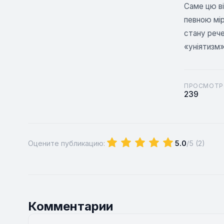
Саме цю ві
певною мір
стану рече
«уніятизм»
ПРОСМОТР
239
Оцените публикацию:
5.0
/5 (
2
)
Комментарии