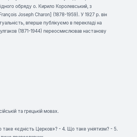
ідного обряду о. Кирило Королевський, з
çois Joseph Charon] (1878-1959). У 1927 p. він
уальність, вперше публікуємо в перекладі на
 Булгаков (1871-1944) переосмислював настанову
ійській та грецькій мовах.
о таке «єдність Церков»? - 4. Що таке уніятизм? - 5.