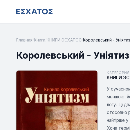
Главная
/
Книги
/
КНИГИ ЭСХАТОС
/
Королевський - Уніяти
Королевський - Уніяти
КАТЕГОРИЯ
КНИГИ Э
У сучасном
меншою, йо
логу. Ці д
стосовно р
найгірше у
Хоча термі