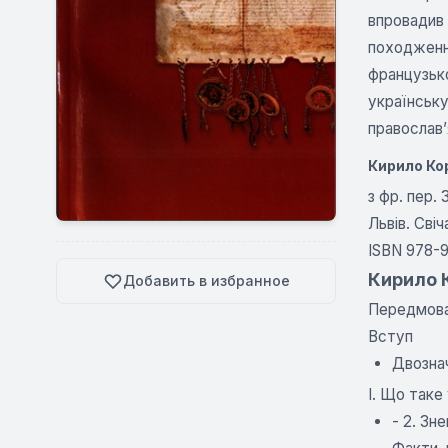
впровадив 
походження
французько
українську
православ
Кирило Ко
з фр. пер. 
Львів. Свіч
ISBN 978-
Кирило К
Добавить в избранное
Передмов
Вступ
Двознач
І. Що таке
- 2. Зн