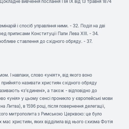
Докладне вивчення послання Пія IX від 13 травня 1874
інарій і спосіб управління ними. - 32. Поділ на дві
ред приписами Конституції Папи Лева XIII. - 34.
анобливе ставлення до східного обряду. - 37.
м. І навпаки, слово «уніят», від якого воно
» прийнято називати християн східного обряду
зивають «з’єдинені», а також - відповідно до
лово «унія» у цьому сенсі проникло у європейські мови
на Литва), в 1596 році, після повернення делегації,
ького митрополита з Римською Церквою: це було
 мас християн, яких відділила від нього схизма Фотія