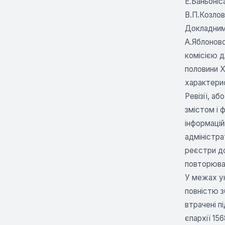
Е.Баньоніс
В.П.Козлова
Докладним 
А.Яблоновс
комісією д
половини X
характерис
Ревізії, а
змістом і 
інформацій
адміністра
реєстри до
повторювал
У межах укр
повністю зб
втрачені п
єпархії 156