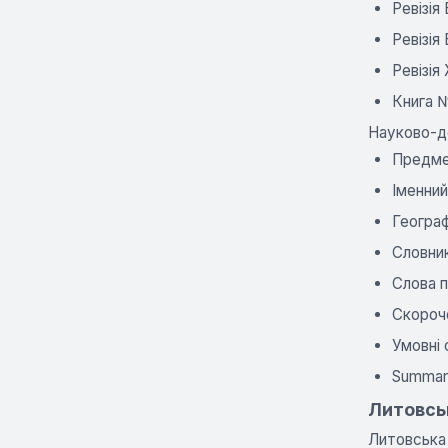
Ревізія
Ревізія
Ревізі
Книга №
Науково-д
Предме
Іменни
Геогра
Словник
Слова п
Скороче
Умовні
Summar
Литовськ
Литовська 