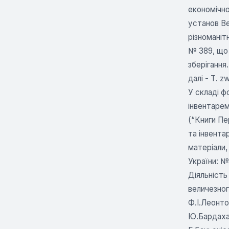
економічно
установ Ве
різноманіт
№ 389, що 
зберігання
далі - Т. z
У складі ф
інвентарем
(“Книги Пе
та інвента
матеріали,
України: № 
Діяльність
величезног
Ф.І.Леонто
Ю.Бардаха,