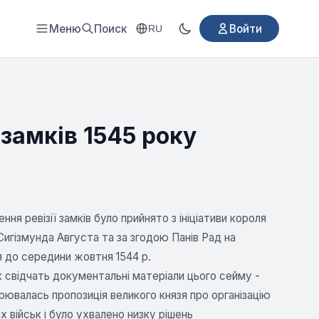
Меню
Поиск
Войти
RU
 замків 1545 року
ня ревізії замків було прийнято з ініціативи короля
 Сигізмунда Августа та за згодою Панів Рад на
 до середини жовтня 1544 р.
 Як свідчать документальні матеріали цього сейму -
орювалась пропозиція великого князя про організацію
 військ і було ухвалено низку рішень