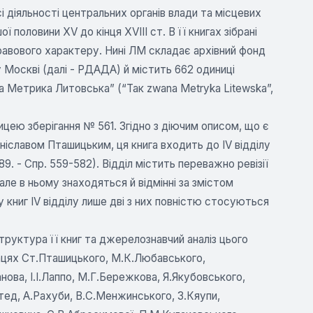
і діяльності центральних органів влади та місцевих
 половини XV до кінця XVIII ст. В її книгах зібрані
равового характеру. Нині ЛМ складає архівний фонд
 Москві (далі - РДАДА) й містить 662 одиниці
на Метрика Литовська” (“Так zwana Metryka Litewska”,
ницею зберігання № 561. Згідно з діючим описом, що є
іславом Пташицьким, ця книга входить до IV відділу
9. - Спр. 559-582). Відділ містить переважно ревізії
але в ньому знаходяться й відмінні за змістом
ду книг IV відділу лише дві з них повністю стосуються
труктура її книг та джерелознавчий аналіз цього
ацях Ст.Пташицького, М.К.Любавського,
ва, І.І.Лаппо, М.Г.Бережкова, Я.Якубовського,
тед, А.Рахуби, В.С.Менжинського, З.Кяупи,