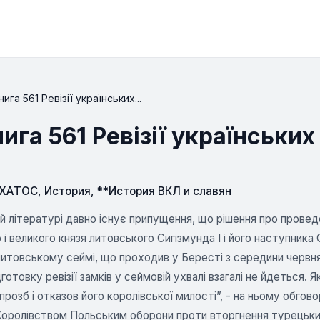
га 561 Ревізії українських...
га 561 Ревізії українських
СХАТОС
,
История
,
**История ВКЛ и славян
ій літературі давно існує припущення, що рішення про проведен
 і великого князя литовського Сигізмунда І і його наступника
итовському сеймі, що проходив у Бересті з середини червня
дготовку ревізії замків у сеймовій ухвалі взагалі не йдеться.
прозб і отказов його королівської милості”, - на ньому обгов
 Королівством Польським оборони проти вторгнення турецьких