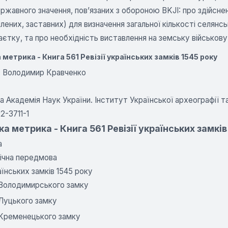
ржавного значення, пов’язаних з обороною BKJI: про здійсне
лених, заставних) для визначення загальної кількості селянськ
єтку, та про необхідність виставлення на земську військову
метрика - Книга 561 Ревізії українських замків 1545 року
в Володимир Кравченко
а Академія Наук України. Інститут Української археографії 
2-3711-1
а метрика - Книга 561 Ревізії українських замків
а
ічна передмова
раїнських замків 1545 року
 Володимирського замку
 Луцького замку
 Кременецького замку