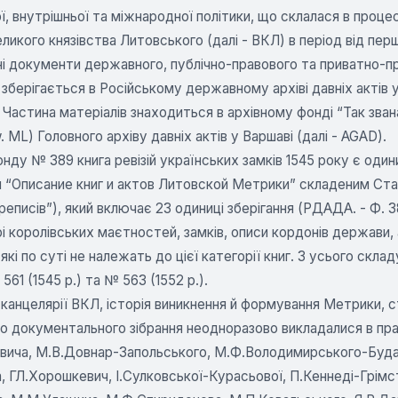
ї, внутрішньої та міжнародної політики, що склалася в процес
ликого князівства Литовського (далі - ВКЛ) в період від першої
ні документи державного, публічно-правового та приватно-п
зберігається в Російському державному архіві давніх актів у
. Частина матеріалів знаходиться в архівному фонді “Так зва
w. ML) Головного архіву давніх актів у Варшаві (далі - AGAD).
онду № 389 книга ревізій українських замків 1545 року є оди
 “Описание книг и актов Литовской Метрики” складеним Стан
реписів”), який включає 23 одиниці зберігання (РДАДА. - Ф. 38
рі королівських маєтностей, замків, описи кордонів держави, 
 які по суті не належать до цієї категорії книг. З усього скла
561 (1545 р.) та № 563 (1552 p.).
 канцелярії ВКЛ, історія виникнення й формування Метрики, с
о документального зібрання неодноразово викладалися в пр
вича, М.В.Довнар-Запольського, М.Ф.Володимирського-Будано
 ГЛ.Хорошкевич, І.Сулковської-Курасьової, П.Кеннеді-Грімс