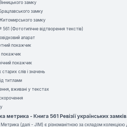
 Вінницького замку
 Брацлавського замку
я Житомирського замку
 561 (Фототипічне відтворення текстів)
овідковий апарат
тний покажчик
й покажчик
фічний покажчик
 старих слів і значень
ід титлами
ння, вживані у текстах
 скорочення
y
а метрика - Книга 561 Ревізії українських замкі
Метрика (далі - JIM) є різноманітною за складом колекцією