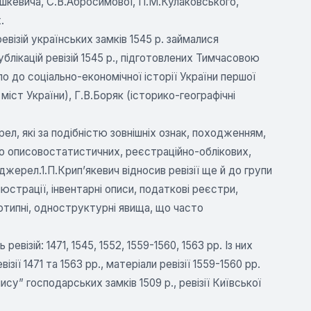
шкевича, С.В.Абросимової, П.М.Кулаковського,
.
ізій українських замків 1545 р. займалися
лікацій ревізій 1545 p., підготовлених Тимчасовою
ло до соціально-економічної історії України першої
 міст України), Г.В.Боряк (історико-географічні
рел, які за подібністю зовнішніх ознак, походженням,
до описовостатистичних, реєстраційно-облікових,
жерел.1.П.Крип’якевич відносив ревізії ще й до групи
юстрації, інвентарні описи, податкові реєстри,
отипні, одноструктурні явища, що часто
візій: 1471, 1545, 1552, 1559-1560, 1563 pp. Із них
зії 1471 та 1563 pp., матеріали ревізії 1559-1560 pp.
ису” господарських замків 1509 р., ревізії Київської