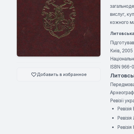
загальноде
вислуг, куп
кожного ма
Литовська 
Підготува
Київ, 2005
Національн
ISBN 966-0
Добавить в избранное
Литовськ
Передмов
Археограф
Ревізії ук
Ревізія
Ревізія
Ревізія