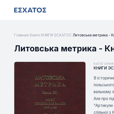
Главная
/
Книги
/
КНИГИ ЭСХАТОС
/
Литовська метрика - Кни
Литовська метрика - Кни
КАТЕГОРИЯ
КНИГИ Э
В історичн
польського
вальному л
Але про пі
“Артикули 
спільної з