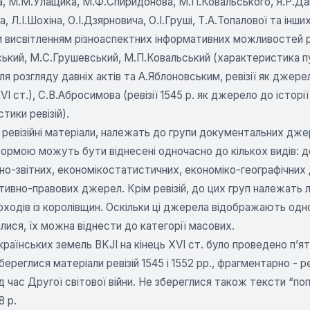
а, М.М.Улащика, М.Ф.Спиридонова, М.П.Ковальського, Я.Р.Да
, Л.І.Шохіна, О.І.Дзярновича, О.І.Груші, Т.А.Топалової та інших
висвітленням різноаспектних інформативних можливостей рев
ький, М.С.Грушевський, М.П.Ковальський (характеристика пуб
ля розгляду давніх актів та А.Яблоновським, ревізії як джере
VI ст.), С.В.Абросимова (ревізії 1545 р. як джерело до історії
тики ревізій).
бо ревізійні матеріали, належать до групи документальних дже
формою можуть бути віднесені одночасно до кількох видів: 
но-звітних, економікостатистичних, економіко-географічних д
тивно-правових джерел. Крім ревізій, до цих груп належать л
ходів із королівщин. Оскільки ці джерела відображають одн
ися, їх можна віднести до категорії масових.
аїнських земель BKJI на кінець XVI ст. було проведено п’ять ре
ереглися матеріали ревізій 1545 і 1552 pp., фрагментарно - реві
ід час Другої світової війни. Не збереглися також тексти “поп
8 р.