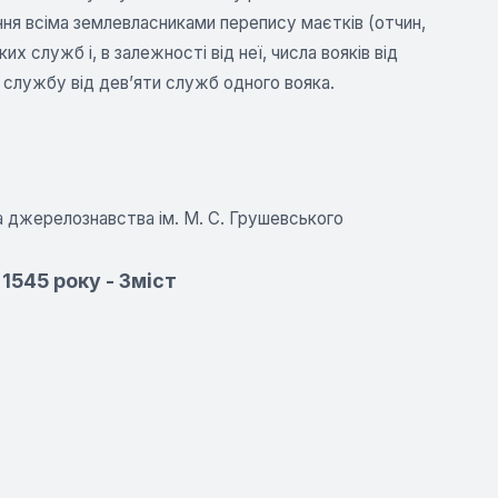
ння всіма землевласниками перепису маєтків (отчин,
их служб і, в залежності від неї, числа вояків від
 службу від дев’яти служб одного вояка.
та джерелознавства ім. М. С. Грушевського
 1545 року - Зміст