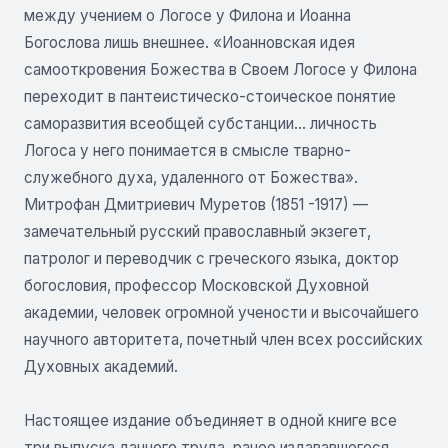
между учением о Логосе у Филона и Иоанна
Богослова лишь внешнее. «Иоанновская идея
самооткровения Божества в Своем Логосе у Филона
переходит в пантеистическо-стоическое понятие
саморазвития всеобщей субстанции... личность
Логоса у него понимается в смысле тварно-
служебного духа, удаленного от Божества».
Митрофан Дмитриевич Муретов (1851 -1917) —
замечательный русский православный экзегет,
патролог и переводчик с греческого языка, доктор
богословия, профессор Московской Духовной
академии, человек огромной учености и высочайшего
научного авторитета, почетный член всех российских
Духовных академий.
Настоящее издание объединяет в одной книге все
три выпуска данного труда, ранее издававшегося