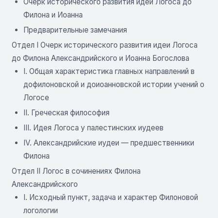
Очерк исторического развития идеи Логоса до
Филона и Иоанна
Предварительные замечания
Отдел I Очерк исторического развития идеи Логоса
до Филона Александрийского и Иоанна Богослова
I. Общая характеристика главных направлений в
дофилоновской и доиоанновской истории учений о
Логосе
II. Греческая философия
III. Идея Логоса у палестинских иудеев
IV. Александрийские иудеи — предшественники
Филона
Отдел II Логос в сочинениях Филона
Александрийского
I. Исходный пункт, задача и характер Филоновой
логологии