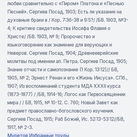
любви сравнительно с «Пиром» Платона и «Песнью
Песней». Сергиев Посад, 1903; Есть ли указание на
духовные браки в / Кор. 7:36-38 и 9:5?/ /БВ. 1903, №3-
4; К критике свидетельства Иосифа Флавия о
Христе/ /БВ. 1903, № 9; Пророчество и
языкоговорение как знамение для верующих и
Неверов. Сергиев Посад, 1904; Древнееврейские
молитвы под именем ап. Петра. Сергиев Посад, 1905;
Знание отчасти и самопознание (1 Кор. 13:12)// БВ,
1905, № 2; Эрнест Ренан и его «Жизнь Иисуса». СПб.,
1907; Из воспоминаний студента МДА XXXII курса
(1873-1877) / /БВ, 1914-16; Логос как Первосвященник
мира / / БВ, 1915, № 10-12. С. 760; Новый Завет как
предмет православно-богословского изучения.
Сергиев Посад, 1915; Раб Божий, Ис. 52:13-53:12//БВ,
1917, № 2-3.
Муретов Избранные труды