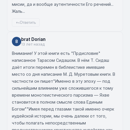
мисии, да и вообще аутентичности Его речений...
Жаль...
Ответить
brat Dorian
B
13 лет назад
Внимание! У этой книги есть "Прдисловие"
написанное Тарасом Сидашом. В нём Т. Сидаш
даёт итоги перемен в библеистике имевшие
место со дня написание М. Д. Муретовым книги. В
частности он пишет"Именно в эту эпоху — под
сильнейшим влиянием уже сложившегося к тому
времени монотеистического парсизма — Яхве
становится в полном смысле слова Единым
Богом""Имея перед глазами такой именно очерк
иудейской истории, мы очень далеки от того,
чтобы полагать непосредственным
предшественником христианства иудейство как