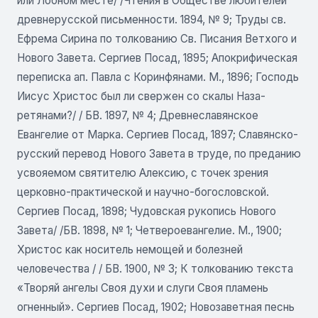
или Лобном месте/ /Чтения в Обществе любителей
древнерусской письменности. 1894, № 9; Труды св.
Ефрема Сирина по толкованию Св. Писания Ветхого и
Нового Завета. Сергиев Посад, 1895; Апокрифическая
переписка ап. Павла с Коринфянами. М., 1896; Господь
Иисус Христос был ли свержен со скалы Наза-
ретянами?/ / БВ. 1897, № 4; Древнеславянское
Евангелие от Марка. Сергиев Посад, 1897; Славянско-
русский перевод Нового Завета в труде, по преданию
усвояемом святителю Алексию, с точек зрения
церковно-практической и научно-богословской.
Сергиев Посад, 1898; Чудовская рукопись Нового
Завета/ /БВ. 1898, № 1; Четвероевангелие. М., 1900;
Христос как носитель немощей и болезней
человечества / / БВ. 1900, № 3; К толкованию текста
«Творяй ангелы Своя духи и слуги Своя пламень
огненный». Сергиев Посад, 1902; Новозаветная песнь