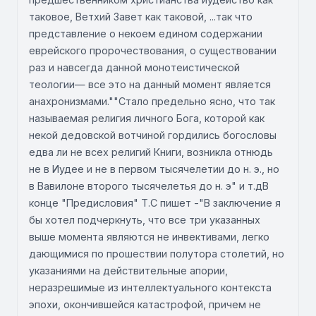
таковое, Ветхий Завет как таковой, ...так что
представление о некоем едином содержании
еврейского пророчествования, о существовании
раз и навсегда данной монотеистической
теологии— все это на данный момент является
анахронизмами.""Стало предельно ясно, что так
называемая религия личного Бога, которой как
некой дедовской вотчиной гордились богословы
едва ли не всех религий Книги, возникла отнюдь
не в Иудее и не в первом тысячелетии до н. э., но
в Вавилоне второго тысячелетья до н. э" и т.дВ
конце "Предисловия" Т.С пишет -"В заключение я
бы хотел подчеркнуть, что все три указанных
выше момента являются не инвективами, легко
дающимися по прошествии полутора столетий, но
указаниями на действительные апории,
неразрешимые из интеллектуального контекста
эпохи, окончившейся катастрофой, причем не