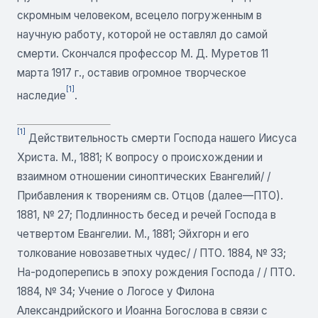
скромным человеком, всецело погруженным в
научную работу, которой не оставлял до самой
смерти. Скончался профессор М. Д. Муретов 11
марта 1917 г., оставив огромное творческое
[1]
наследие
.
[1]
Действительность смерти Господа нашего Иисуса
Христа. М., 1881; К вопросу о происхождении и
взаимном отношении синоптических Евангелий/ /
Прибавления к творениям св. Отцов (далее—ПТО).
1881, № 27; Подлинность бесед и речей Господа в
четвертом Евангелии. М., 1881; Эйхгорн и его
толкование новозаветных чудес/ / ПТО. 1884, № 33;
На-родоперепись в эпоху рождения Господа / / ПТО.
1884, № 34; Учение о Логосе у Филона
Александрийского и Иоанна Богослова в связи с