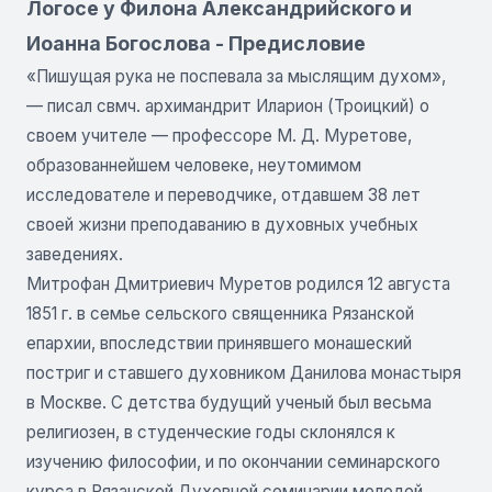
Логосе у Филона Александрийского и
Иоанна Богослова - Предисловие
«Пишущая рука не поспевала за мыслящим духом»,
— писал свмч. архимандрит Иларион (Троицкий) о
своем учителе — профессоре М. Д. Муретове,
образованнейшем человеке, неутомимом
исследователе и переводчике, отдавшем 38 лет
своей жизни преподаванию в духовных учебных
заведениях.
Митрофан Дмитриевич Муретов родился 12 августа
1851 г. в семье сельского священника Рязанской
епархии, впоследствии принявшего монашеский
постриг и ставшего духовником Данилова монастыря
в Москве. С детства будущий ученый был весьма
религиозен, в студенческие годы склонялся к
изучению философии, и по окончании семинарского
курса в Рязанской Духовной семинарии молодой