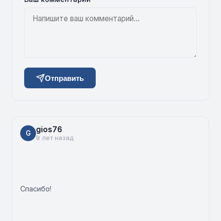
Отправить
gios76
G
8 лет назад
Спасибо!