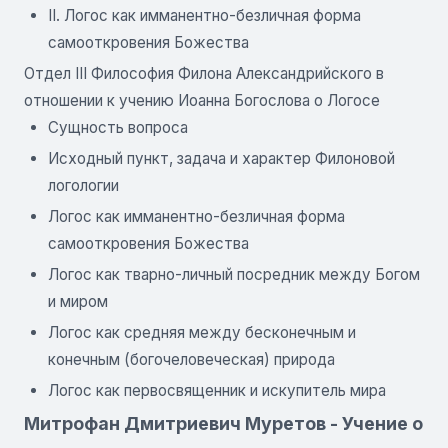
II. Логос как имманентно-безличная форма
самооткровения Божества
Отдел III Философия Филона Александрийского в
отношении к учению Иоанна Богослова о Логосе
Сущность вопроса
Исходный пункт, задача и характер Филоновой
логологии
Логос как имманентно-безличная форма
самооткровения Божества
Логос как тварно-личный посредник между Богом
и миром
Логос как средняя между бесконечным и
конечным (богочеловеческая) природа
Логос как первосвященник и искупитель мира
Митрофан Дмитриевич Муретов - Учение о