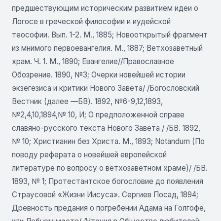
предшествующим историческим развитием идеи о
Логосе в греческой философии и иудейской
теософии. Вып. 1-2. М., 1885; Новооткрытый фрагмент
из мнимого первоевангелия. М., 1887; Ветхозаветный
храм. Ч. 1. М., 1890; Евангелие//Православное
Обозрение. 1890, №3; Очерки новейшей истории
экзегезиса и критики Нового Завета/ /Богословский
Вестник (далее —БВ). 1892, №6-9,12,1893,
№2,4,10,1894,№ 10, И; О предположенной справе
славяно-русского текста Нового Завета / /БВ. 1892,
№ 10; Христианин без Христа. М., 1893; Notandum (По
поводу реферата о новейшей европейской
литературе по вопросу о ветхозаветном храме)/ /БВ.
1893, № 1; Протестантское богословие до появления
Страусовой «Жизни Иисуса». Сергиев Посад, 1894;
Древность предания о погребении Адама на Голгофе,