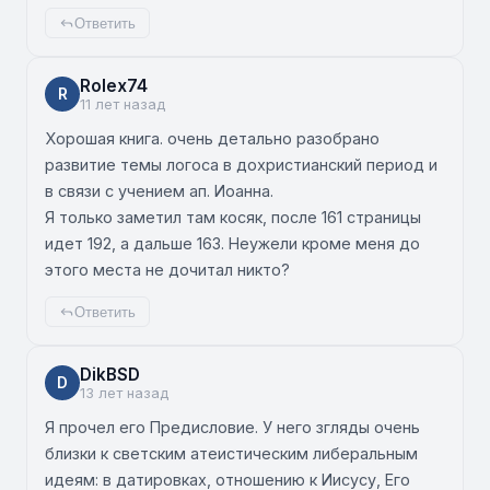
Ответить
Rolex74
R
11 лет назад
Хорошая книга. очень детально разобрано
развитие темы логоса в дохристианский период и
в связи с учением ап. Иоанна.
Я только заметил там косяк, после 161 страницы
идет 192, а дальше 163. Неужели кроме меня до
этого места не дочитал никто?
Ответить
DikBSD
D
13 лет назад
Я прочел его Предисловие. У него згляды очень
близки к светским атеистическим либеральным
идеям: в датировках, отношению к Иисусу, Его