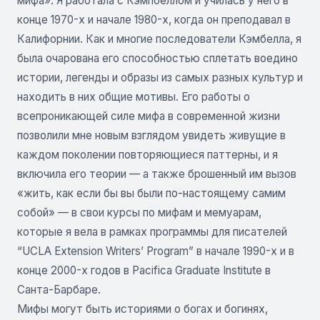
мифа». Я работала с Кэмпбеллом и училась у него в
конце 1970-х и начале 1980-х, когда он преподавал в
Калифорнии. Как и многие последователи Кэмбелла, я
была очарована его способностью сплетать воедино
истории, легенды и образы из самых разных культур и
находить в них общие мотивы. Его работы о
всепроникающей силе мифа в современной жизни
позволили мне новым взглядом увидеть живущие в
каждом поколении повторяющиеся паттерны, и я
включила его теории — а также брошенный им вызов
«жить, как если бы вы были по-настоящему самим
собой» — в свои курсы по мифам и мемуарам,
которые я вела в рамках программы для писателей
“UCLA Extension Writers’ Program” в начале 1990-х и в
конце 2000-х годов в Pacifica Graduate Institute в
Санта-Барбаре.
Мифы могут быть историями о богах и богинях,