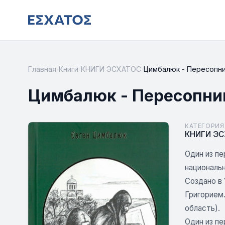
Главная
/
Книги
/
КНИГИ ЭСХАТОС
/
Цимбалюк - Пересопниц
Цимбалюк - Пересопниц
КАТЕГОРИЯ
КНИГИ Э
Один из п
националь
Создано в
Григорием.
область).
Один из п