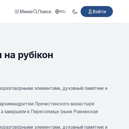
Меню
Поиск
Войти
RU
 на рубікон
дноразговорными элементами, духовный памятник и
и архимандритом Пречистенского монастыря
, а завершили в Пересопнице (ныне Ровненская
дноразговорными элементами, духовный памятник и