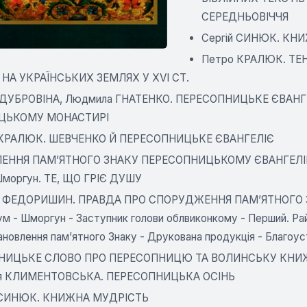
СЕРЕДНЬОВІЧЧЯ
Сергій СИНЮК. КН
Петро КРАЛЮК. ТЕ
НА УКРАЇНСЬКИХ ЗЕМЛЯХ У XVI СТ.
ДУБРОВІНА, Людмила ГНАТЕНКО. ПЕРЕСОПНИЦЬКЕ ЄВАНГ
ЦЬКОМУ МОНАСТИРІ
 КРАЛЮК. ШЕВЧЕНКО Й ПЕРЕСОПНИЦЬКЕ ЄВАНГЕЛІЄ
ЕННЯ ПАМ’ЯТНОГО ЗНАКУ ПЕРЕСОПНИЦЬКОМУ ЄВАНГЕЛ
Шморгун. ТЕ, ЩО ГРІЄ ДУШУ
а ФЕДОРИШИН. ПРАВДА ПРО СПОРУДЖЕННЯ ПАМ’ЯТНОГО З
м - Шморгун - Заступник голови облвиконкому - Перший. Рай
новлення пам’ятного Знаку - Друкована продукція - Благоус
НИЦЬКЕ СЛОВО ПРО ПЕРЕСОПНИЦЮ ТА ВОЛИНСЬКУ КНИ
ія КЛИМЕНТОВСЬКА. ПЕРЕСОПНИЦЬКА ОСІНЬ
й СИНЮК. КНИЖНА МУДРІСТЬ