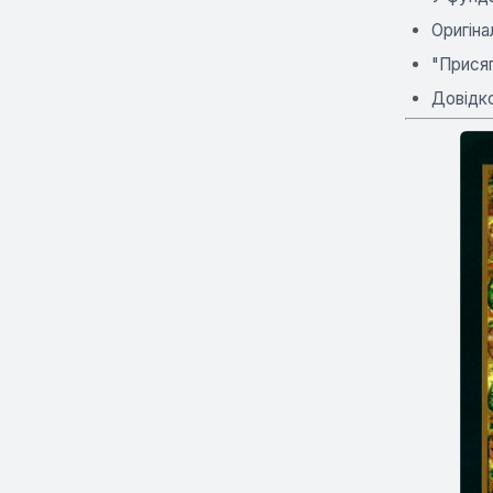
Оригіна
"Присяг
Довідк