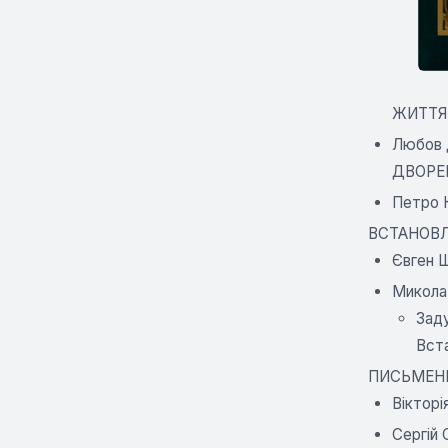
ЖИТТЯ 
Любов 
ДВОРЕ
Петро
ВСТАНОВЛ
Євген 
Микол
Заду
Вста
ПИСЬМЕН
Віктор
Сергі