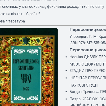
л спочиває у книгосховищі, факсимиле розходяться по світу
аю на вірність Україні!”
ова література
Пересопницькому
Упорядник П. М. Кралю
ISBN 978-617-515-05
Пересопницькому
Неоніла ДИБ'ЯК П
МОВОЮ ДОКУМЕНТ
ЗГАДКИ ПРО ПЕРЕС
ІНВЕНТАР ПЕРЕСОП
НАУКОВІ СТУДІЇ
Богдан Прищепа. П
Петро КРАЛЮК. ОС
БІБЛІЙНИХ ТЕКСТІВ