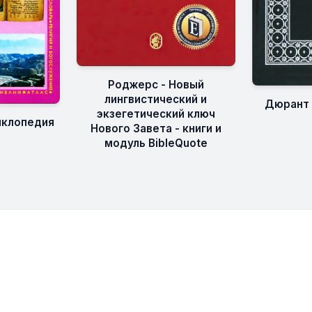
Роджерс - Новый
лингвистический и
Дюрант 
экзегетический ключ
иклопедия
Нового Завета - книги и
модуль BibleQuote