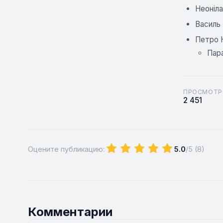
Неоніл
Василь
Петро 
Пара
ПРОСМОТР
2 451
Оцените публикацию:
5.0
/5 (
8
)
Комментарии