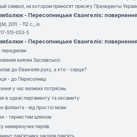
ный символ, на котором приносят присягу Президенты Украи
имбалюк - Пересопницьке Євангеліє: повернення
, 2011. - 112 с., іл.
17-515-053-5
мбалюк - Пересопницьке Євангеліє: повернення 
ь передмови
овения княгині Заславської
клав до Євангелія руку, а хто - серце?
рця - до Пересопниці
ння у час великих потрясінь
іе в одежі пергаменту та оксамиту
 фоліанта - від простої мови
іки - тернистим шляхом
ку немеркнучих перлів
мент пам’ятника заклали пам’ять