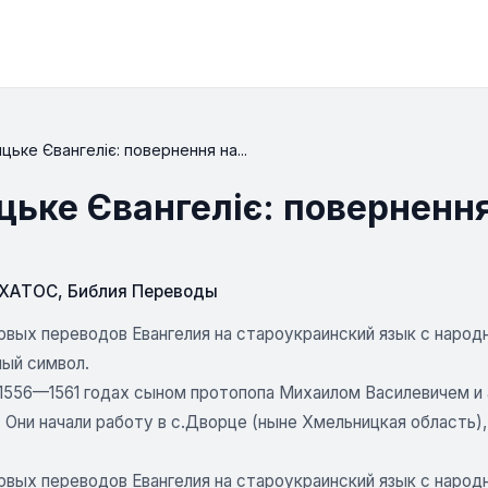
ьке Євангеліє: повернення на...
ьке Євангеліє: повернення
СХАТОС
,
Библия Переводы
ервых переводов Евангелия на староукраинский язык с наро
ный символ.
 1556—1561 годах сыном протопопа Михаилом Василевичем 
 Они начали работу в с.Дворце (ныне Хмельницкая область)
ервых переводов Евангелия на староукраинский язык с наро