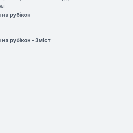
ны.
 на рубікон
на рубікон - Зміст