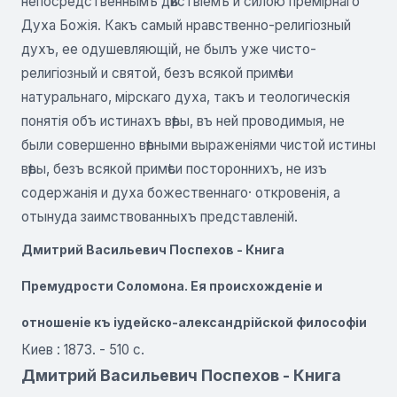
непосредственнымъ дѣйствіемъ и силою премірнаго
Духа Божія. Какъ самый нравственно-религіозный
духъ, ее одушевляющій, не былъ уже чисто-
религіозный и святой, безъ всякой примѣси
натуральнаго, мірскаго духа, такъ и теологическія
понятія объ истинахъ вѣры, въ ней проводимыя, не
были совершенно вѣрными выраженіями чистой истины
вѣры, безъ всякой примѣси постороннихъ, не изъ
содержанія и духа божественнаго· откровенія, а
отынуда заимствованныхъ представленій.
Дмитрий Васильевич Поспехов - Книга
Премудрости Соломона. Ея происхожденiе и
отношенiе къ іудейско-александрійской философіи
Киев : 1873. - 510 с.
Дмитрий Васильевич Поспехов - Книга