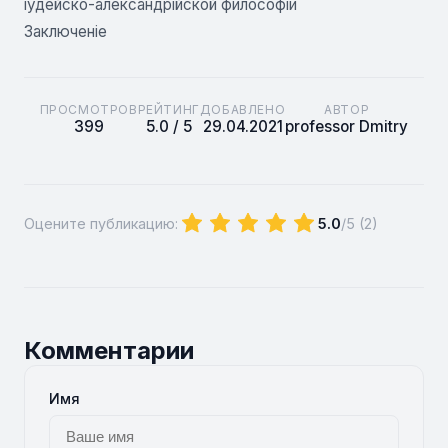
іудейско-александрійской философіи
Заключеніе
ПРОСМОТРОВ
РЕЙТИНГ
ДОБАВЛЕНО
АВТОР
399
5.0 / 5
29.04.2021
professor Dmitry
Оцените публикацию:
5.0
/5 (
2
)
Комментарии
Имя