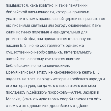
помѣщаются, какъ извѣстно, и такіе памятники
библейской письменности, которые привоемъ
уваженіи къ нимъ православной церкви не признаются
ею писаніями святыми или богодухновенными: Какъ
книги истинно полезныя и назидательныя для
религіозной вѣры, они прилагаются къ канону св.
писанія В. 3., но не составляютъ однакоже
существеннно-необходимыхъ, интегральныхъ
частей его, а потому считаются книгами
библейскими, но не каноническими.
Время написанія этихъ не каноническихъ книгъ В. 3.
падаетъ на тотъ періодъ исторіи еврейскаго народа и
его литературы, когда «съ отшествіемъ изъ міра
послѣднихъ іудейскихъ пророковъ—Аггея, Захаріи и
Малахіи, (какъ съ чувствомъ скорби замѣчается объ
этомъ и въ одномъ изъ древнѣйшихъ отдѣловъ