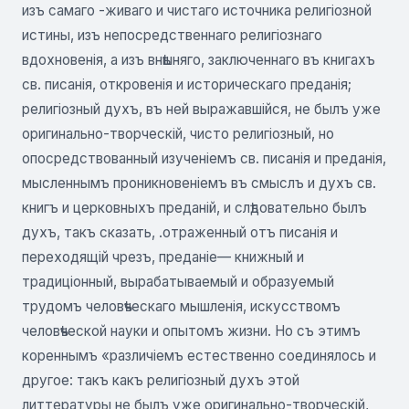
изъ самаго -живаго и чистаго источника религіозной
истины, изъ непосредственнаго религіознаго
вдохновенія, а изъ внѣшняго, заключеннаго въ книгахъ
св. писанія, откровенія и историческаго преданія;
религіозный духъ, въ ней выражавшійся, не былъ уже
оригинально-творческій, чисто религіозный, но
опосредствованный изученіемъ св. писанія и преданія,
мысленнымъ проникновеніемъ въ смыслъ и духъ св.
книгъ и церковныхъ преданій, и слѣдовательно былъ
духъ, такъ сказать, .отраженный отъ писанія и
переходящій чрезъ, преданіе— книжный и
традиціонный, вырабатываемый и образуемый
трудомъ человѣческаго мышленія, искусствомъ
человѣческой науки и опытомъ жизни. Но съ этимъ
кореннымъ «различіемъ естественно соединялось и
другое: такъ какъ религіозный духъ этой
литтературы не былъ уже оригинально-творческій,