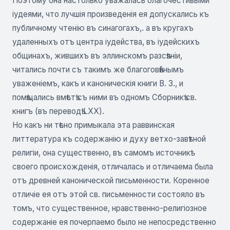
Поэтому она настолько уважалась благочестивыми
іудеями, что лучшія произведенія ея допускались къ
публичному чтенію въ синагогахъ,. а въ кругахъ
удаленныхъ отъ центра іудейства, въ іудейскихъ
общинахъ, жившихъ въ эллинскомъ разсѣяніи,
читались почти съ такимъ же благоговѣйнымъ
уваженіемъ, какъ и каноническія книги В. 3., и
помѣщались вмѣстѣ съ ними въ одномъ Сборникѣ св.
книгъ (въ переводѣ LXX).
Но какъ ни тѣсно примыкала эта раввинская
литтература къ содержанію и духу ветхо-завѣтной
религіи, она существенно, въ самомъ источникѣ
своего происхожденія, отличалась и отличаема была
отъ древней канонической письменности. Коренное
отличіе ея отъ этой св. письменности состояло въ
томъ, что существенное, нравственно-религіозное
содержаніе ея почерпаемо было не непосредственно