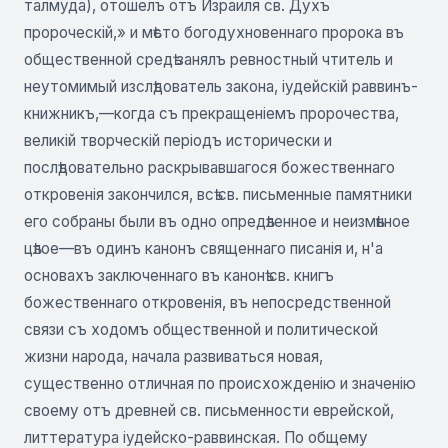
талмуда), отошелъ отъ Израиля св. Духъ
пророческій,» и мѣсто богодухновеннаго пророка въ
общественной средѣ занялъ ревностный чтитель и
неутомимый изслѣдователь закона, іудейскій раввинъ-
книжникъ,—когда съ прекращеніемъ пророчества,
великій творческій періодъ исторически и
послѣдовательно раскрывавшагося божественнаго
откровенія закончился, всѣ св. письменные памятники
его собраны были въ одно опредѣленное и неизмѣнное
цѣлое—въ одинъ канонъ священнаго писанія и, н'а
основахъ заключеннаго въ канонѣ св. книгъ
божественнаго откровенія, въ непосредственной
связи съ ходомъ общественной и политической
жизни народа, начала развиваться новая,
существенно отличная по происхожденію и значенію
своему отъ древней св. письменности еврейской,
литтература іудейско-раввинская. По общему