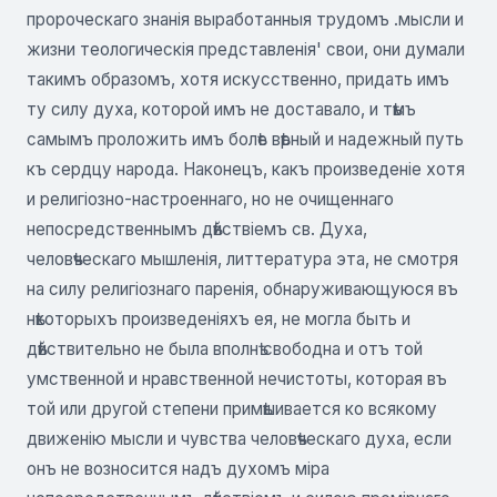
пророческаго знанія выработанныя трудомъ .мысли и
жизни теологическія представленія' свои, они думали
такимъ образомъ, хотя искусственно, придать имъ
ту силу духа, которой имъ не доставало, и тѣмъ
самымъ проложить имъ болѣе вѣрный и надежный путь
къ сердцу народа. Наконецъ, какъ произведеніе хотя
и религіозно-настроеннаго, но не очищеннаго
непосредственнымъ дѣйствіемъ св. Духа,
человѣческаго мышленія, литтература эта, не смотря
на силу религіознаго паренія, обнаруживающуюся въ
нѣкоторыхъ произведеніяхъ ея, не могла быть и
дѣйствительно не была вполнѣ свободна и отъ той
умственной и нравственной нечистоты, которая въ
той или другой степени примѣшивается ко всякому
движенію мысли и чувства человѣческаго духа, если
онъ не возносится надъ духомъ міра