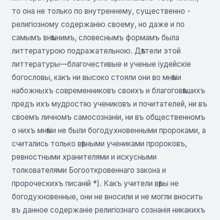
то она не только по внутреннему, существенно -
религіозному содержанію своему, но даже и по
самымъ внѣшнимъ, словеснымъ формамъ была
литтературою подражательною. Дѣятели этой
литтературы—благочестивые и ученые іудейскіе
богословы, какъ ни высоко стояли они во мнѣніи
набожныхъ современниковъ своихъ и благоговѣвшихъ
предъ ихъ мудростію учениковъ и почитателей, ни въ
своемъ личномъ самосознаніи, ни въ общественномъ
о нихъ мнѣніи не были богодухновенными пророками, а
считались только вѣрными учениками пророковъ,
ревностными хранителями и искусными
толкователями Богооткровеннаго закона и
пророческихъ писаній *). Какъ учители вѣры не
богодухновенные, они не вносили и не могли вносить
въ данное содержаніе религіознаго сознанія никакихъ