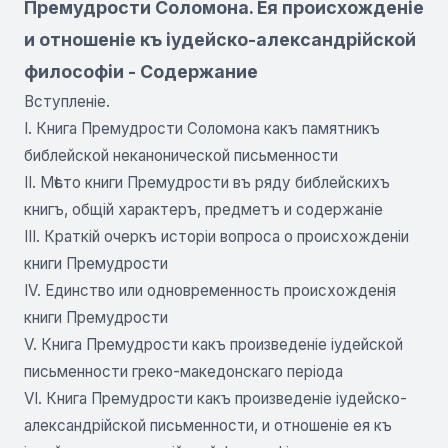
Премудрости Соломона. Ея происхожденiе
и отношенiе къ іудейско-александрійской
философіи - Содержание
Вступленіе.
I. Книга Премудрости Соломона какъ памятникъ
библейской неканонической письменности
II. Мѣсто книги Премудрости въ ряду библейскихъ
книгъ, общій характеръ, предметъ и содержаніе
III. Краткій очеркъ исторіи вопроса о происхожденіи
книги Премудрости
IV. Единство или одновременность происхожденія
книги Премудрости
V. Книга Премудрости какъ произведеніе іудейской
письменности греко-македонскаго періода
VI. Книга Премудрости какъ произведеніе іудейско-
александрійской письменности, и отношеніе ея къ