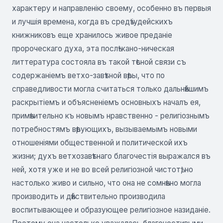
характеру и направленію своему, особенно въ первыя
и лучшія времена, когда въ средѣ іудейскихъ
книжниковъ еще хранилось живое преданіе
пророческаго духа, эта послѣ-кано-ническая
литтература состояла въ такой тѣсной связи съ
содержаніемъ ветхо-завѣтной вѣры, что по
справедливости могла считаться только дальнѣйшимъ
раскрытіемъ и объясненіемъ основныхъ началъ ея,
примѣнительно къ новымъ нравственно - религіознымъ
потребностямъ вѣрующихъ, вызываемымъ новыми
отношеніями общественной и политической ихъ
жизни; духъ ветхозавѣтнаго благочестія выражался въ
ней, хотя уже и не во всей религіозной чистотѣ, но
настолько живо и сильно, что она не сомнѣнно могла
производить и дѣйствительно производила
воспитывающее и образующее религіозное назиданіе.