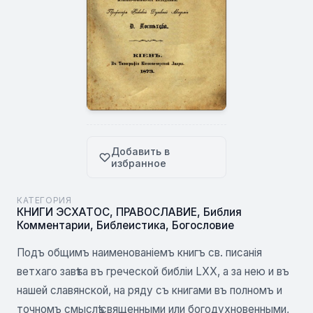
Добавить в
избранное
КАТЕГОРИЯ
КНИГИ ЭСХАТОС
,
ПРАВОСЛАВИЕ
,
Библия
Комментарии
,
Библеистика
,
Богословие
Подъ общимъ наименованіемъ книгъ св. писанія
ветхаго завѣта въ греческой библіи LXX, а за нею и въ
нашей славянской, на ряду съ книгами въ полномъ и
точномъ смыслѣ священными или богодухновенными,