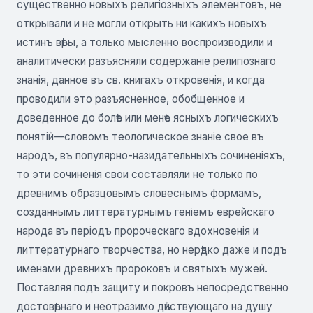
существенно новыхъ религіозныхъ элементовъ, не
открывали и не могли открыть ни какихъ новыхъ
истинъ вѣры, а только мысленно воспроизводили и
аналитически разъясняли содержаніе религіознаго
знанія, данное въ св. книгахъ откровенія, и когда
проводили это разъясненное, обобщенное и
доведенное до болѣе или менѣе ясныхъ логическихъ
понятій—словомъ теологическое знаніе свое въ
народъ, въ популярно-назидательныхъ сочиненіяхъ,
то эти сочиненія свои составляли не только по
древнимъ образцовымъ словеснымъ формамъ,
созданнымъ литтературнымъ геніемъ еврейскаго
народа въ періодъ пророческаго вдохновенія и
литтературнаго творчества, но нерѣдко даже и подъ
именами древнихъ пророковъ и святыхъ мужей.
Поставляя подъ защиту и покровъ непосредственно
достовѣрнаго и неотразимо дѣйствующаго на душу