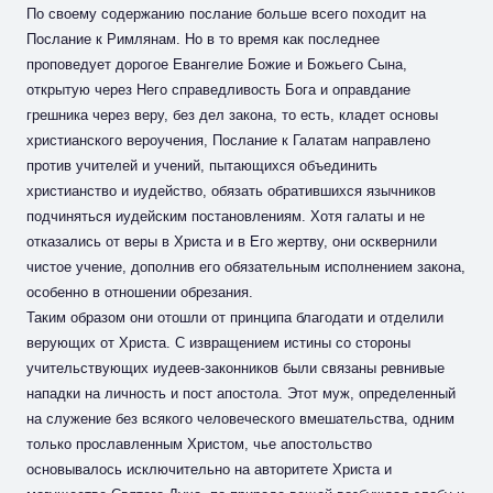
По своему содержанию послание больше всего походит на
Послание к Римлянам. Но в то время как последнее
проповедует дорогое Евангелие Божие и Божьего Сына,
открытую через Него справедливость Бога и оправдание
грешника через веру, без дел закона, то есть, кладет основы
христианского вероучения, Послание к Галатам направлено
против учителей и учений, пытающихся объединить
христианство и иудейство, обязать обратившихся язычников
подчиняться иудейским постановлениям. Хотя галаты и не
отказались от веры в Христа и в Его жертву, они осквернили
чистое учение, дополнив его обязательным исполнением закона,
особенно в отношении обрезания.
Таким образом они отошли от принципа благодати и отделили
верующих от Христа. С извращением истины со стороны
учительствующих иудеев-законников были связаны ревнивые
нападки на личность и пост апостола. Этот муж, определенный
на служение без всякого человеческого вмешательства, одним
только прославленным Христом, чье апостольство
основывалось исключительно на авторитете Христа и