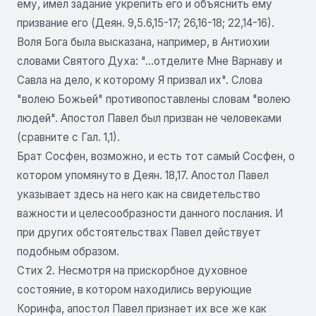
ему, имел задание укрепить его и объяснить ему
призвание его (Деян. 9,5.6,15-17; 26,16-18; 22,14-16).
Воля Бога была высказана, например, в Антиохии
словами Святого Духа: "...отделите Мне Варнаву и
Савла на дело, к которому Я призвал их". Слова
"волею Божьей" противопоставлены словам "волею
людей". Апостол Павел был призван не человеками
(сравните с Гал. 1,1).
Брат Сосфен, возможно, и есть тот самый Сосфен, о
котором упомянуто в Деян. 18,17. Апостол Павел
указывает здесь на него как на свидетельство
важности и целесообразности данного послания. И
при других обстоятельствах Павел действует
подобным образом.
Стих 2. Несмотря на прискорбное духовное
состояние, в котором находились верующие
Коринфа, апостол Павел признает их все же как