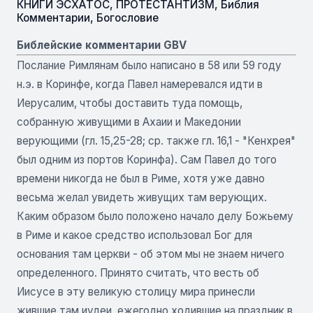
КНИГИ ЭСХАТОС
,
ПРОТЕСТАНТИЗМ
,
Библия
Комментарии
,
Богословие
Библейские комментарии GBV
Послание Римлянам было написано в 58 или 59 году
н.э. в Коринфе, когда Павел намеревался идти в
Иерусалим, чтобы доставить туда помощь,
собранную живущими в Ахаии и Македонии
верующими (гл. 15,25-28; ср. также гл. 16,1 - "Кенхрея"
был одним из портов Коринфа). Сам Павел до того
времени никогда не был в Риме, хотя уже давно
весьма желал увидеть живущих там верующих.
Каким образом было положено начало делу Божьему
в Риме и какое средство использовал Бог для
основания там церкви - об этом мы не знаем ничего
определенного. Принято считать, что весть об
Иисусе в эту великую столицу мира принесли
жившие там иудеи, ежегодно ходившие на праздник в