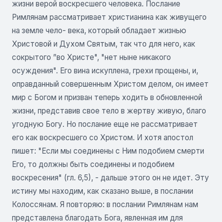
жизни верой воскресшего человека. Послание
Римлянам рассматривает христианина как живущего
на земле чело- века, который обладает жизнью
Христовой и Духом Святым, так что для него, как
сокрытого ”во Христе", "нет ныне никакого
осуждения". Его вина искуплена, грехи прощены, и,
оправданный совершенным Христом делом, он имеет
мир с Богом и призван теперь ходить в обновленной
жизни, представив свое тело в жертву живую, благо
угодную Богу. Но послание еще не рассматривает
его как воскресшего со Христом. И хотя апостол
пишет: "Если мы соединены с Ним подобием смерти
Его, то должны быть соединены и подобием
воскресения" (гл. 6,5), - дальше этого он не идет. Эту
истину мы находим, как сказано выше, в послании
Колоссянам. Я повторяю: в послании Римлянам нам
представлена благодать Бога, явленная им для