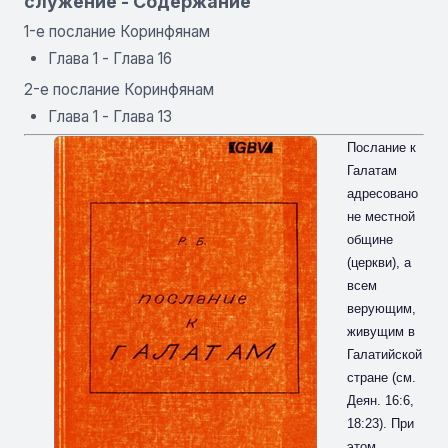
служение - Содержание
1-е послание Коринфянам
Глава 1 - Глава 16
2-е послание Коринфянам
Глава 1 - Глава 13
Послание к
Галатам
адресовано
не местной
общине
(церкви), а
всем
верующим,
живущим в
Галатийской
стране (см.
Деян. 16:6,
18:23). При
этом