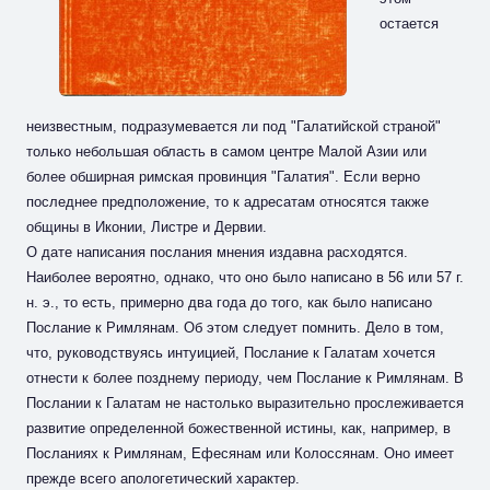
остается
неизвестным, подразумевается ли под "Галатийской страной"
только небольшая область в самом центре Малой Азии или
более обширная римская провинция "Галатия". Если верно
последнее предположение, то к адресатам относятся также
общины в Иконии, Листре и Дервии.
О дате написания послания мнения издавна расходятся.
Наиболее вероятно, однако, что оно было написано в 56 или 57 г.
н. э., то есть, примерно два года до того, как было написано
Послание к Римлянам. Об этом следует помнить. Дело в том,
что, руководствуясь интуицией, Послание к Галатам хочется
отнести к более позднему периоду, чем Послание к Римлянам. В
Послании к Галатам не настолько выразительно прослеживается
развитие определенной божественной истины, как, например, в
Посланиях к Римлянам, Ефесянам или Колоссянам. Оно имеет
прежде всего апологетический характер.