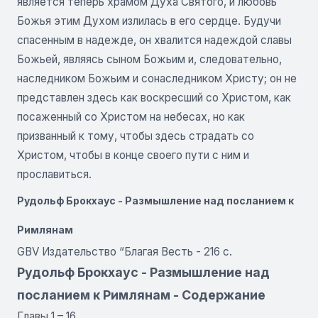
является теперь храмом Духа Святого, и любовь
Божья этим Духом излилась в его сердце. Будучи
спасенным в надежде, он хвалится надеждой славы
Божьей, являясь сыном Божьим и, следовательно,
наследником Божьим и сонаследником Христу; он не
представлен здесь как воскресший со Христом, как
посаженный со Христом на небесах, но как
призванный к тому, чтобы здесь страдать со
Христом, чтобы в конце своего пути с ним и
прославиться.
Рудольф Брокхаус - Размышление над посланием к
Римлянам
GBV Издательство “Благая Весть - 216 с.
Рудольф Брокхаус - Размышление над
посланием к Римлянам - Содержание
Главы 1 – 16