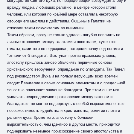
могуществе Святого Духа, по природе вещей возбуждал злобу и
вражду людей, любивших религию, в центре которой стоял
человек, или которая по крайней мере оставляла некоторую
свободу его мыслям и действиям. Общины в Галатии не
отказали таким искусителям во внимании.
Таким образом, врагу не только удалось пагубно повлиять на
личные отношения между галатами и апостолом, хуже того -
галаты, сами того не подозревая, потеряли почву под ногами и
"отпали от благодати". Выступая против вражеских уловок,
апостолу пришлось заново объяснять первичные основы
христианского вероучения, оправдание по благодати. Так Павел
под руководством Духа и на пользу верующим всех времен
сводит Евангелие к своим основным элементам и с предельной
ясностью описывает значение благодати. При этом он не мог
умолчать непреодолимое противоречие между законом и
благодатью, не мог не подчеркнуть с особой выразительностью
несовместимость иудейства и христианства, религии плоти и
религии духа. Кроме того, апостолу с большей
выразительностью, чем где-либо в другом месте, приходится
подчеркивать неземное происхождение своего апостольства и