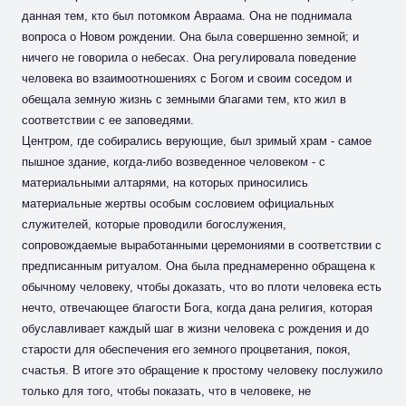
данная тем, кто был потомком Авраама. Она не поднимала
вопроса о Новом рождении. Она была совершенно земной; и
ничего не говорила о небесах. Она регулировала поведение
человека во взаимоотношениях с Богом и своим соседом и
обещала земную жизнь с земными благами тем, кто жил в
соответствии с ее заповедями.
Центром, где собирались верующие, был зримый храм - самое
пышное здание, когда-либо возведенное человеком - с
материальными алтарями, на которых приносились
материальные жертвы особым сословием официальных
служителей, которые проводили богослужения,
сопровождаемые выработанными церемониями в соответствии с
предписанным ритуалом. Она была преднамеренно обращена к
обычному человеку, чтобы доказать, что во плоти человека есть
нечто, отвечающее благости Бога, когда дана религия, которая
обуславливает каждый шаг в жизни человека с рождения и до
старости для обеспечения его земного процветания, покоя,
счастья. В итоге это обращение к простому человеку послужило
только для того, чтобы показать, что в человеке, не