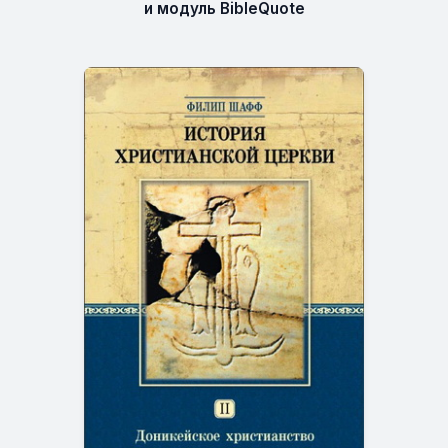
и модуль BibleQuote