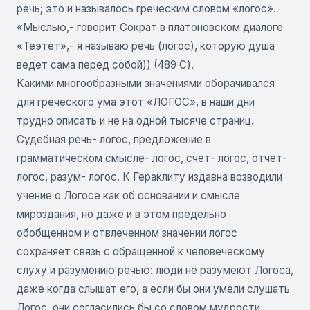
речь; это и называлось греческим словом «логос».
«Мыслью,- говорит Сократ в платоновском диалоге
«Теэтет»,- я называю речь (логос), которую душа
ведет сама перед собой)) (489 С).
Какими многообразными значениями оборачивался
для греческого ума этот «ЛОГОС», в наши дни
трудно описать и не на одной тысяче страниц.
Судебная речь- логос, предложение в
грамматическом смысле- логос, счет- логос, отчет-
логос, разум- логос. К Гераклиту издавна возводили
учение о Логосе как об основании и смысле
мироздания, но даже и в этом предельно
обобщенном и отвлеченном значении логос
сохраняет связь с обращенной к человеческому
слуху и разумению речью: люди не разумеют Логоса,
даже когда слышат его, а если бы они умели слушать
Логос, они согласились бы со словом мудрости.