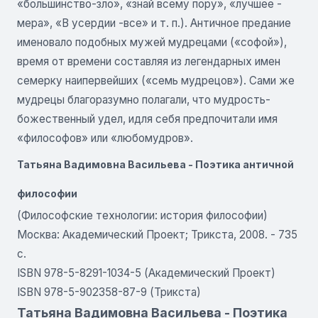
«большинство-зло», «знай всему пору», «лучшее -
мера», «В усердии -все» и т. п.). Античное предание
именовало подобных мужей мудрецами («софой»),
время от времени составляя из легендарных имен
семерку наипервейших («семь мудрецов»). Сами же
мудрецы благоразумно полагали, что мудрость-
божественный удел, идля себя предпочитали имя
«философов» или «любомудров».
Татьяна Вадимовна Васильева - Поэтика античной
философии
(Философские технологии: история философии)
Москва: Академический Проект; Трикста, 2008. - 735
с.
ISBN 978-5-8291-1034-5 (Академический Проект)
ISBN 978-5-902358-87-9 (Трикста)
Татьяна Вадимовна Васильева - Поэтика