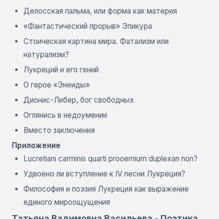
Делосская пальма, или форма как материя
«Фантастический прорыв» Эпикура
Стоическая картина мира. Фатализм или
натурализм?
Лукреций и его гений
О герое «Энеиды»
Дионис-Либер, бог свободных
Оглянись в недоумении
Вместо заключения
Приложение
Lucretiani carminis quarti prooemium duplexan non?
Удвоено ли вступление к IV песни Лукреция?
Философия и поэзия Лукреция как выражение
единого мироощущения
Татьяна Вадимовна Васильева - Поэтика