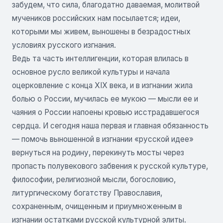
забудем, что сила, благодатно даваемая, молитвой
мучеников российских нам посылается; идеи,
которыми мы живем, выношены в безрадостных
условиях русского изгнания.
Ведь та часть интеллигенции, которая влилась в
основное русло великой культуры и начала
оцерковление с конца XIX века, и в изгнании жила
болью о России, мучилась ее мукою — мысли ее и
чаяния о России напоены кровью исстрадавшегося
сердца. И сегодня наша первая и главная обязанность
— помочь выно­шенной в изгнании «русской идее»
вернуться на родину, перекинуть мосты через
пропасть полувекового забвения к русской культуре,
философии, религиозной мысли, богословию,
литургическому богатству Право­славия,
сохраненным, очищенным и приумноженным в
изгнании остатками русской культурной элиты.