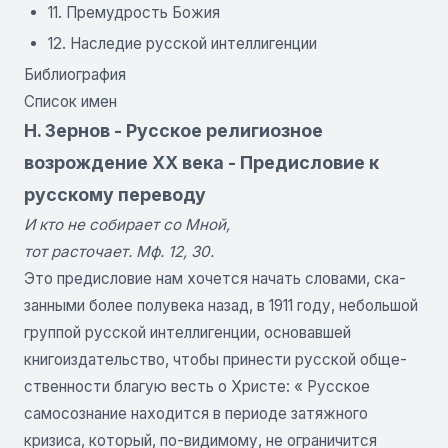
11. Премудрость Божия
12. Наследие русской интеллигенции
Библиография
Список имен
Н. Зернов - Русское религиозное
возрождение XX века - Предисловие к
русскому переводу
И кто не собирает со Мной,
тот расточает. Мф. 12, 30.
Это предисловие нам хочется начать словами, ска­
занными более полувека назад, в 1911 году, неболь­шой
группой русской интеллигенции, основавшей
книгоиздательство, чтобы принести русской обще­
ственности благую весть о Христе: « Русское
самосознание находится в периоде затяж­ного
кризиса, который, по-видимому, не ограничится