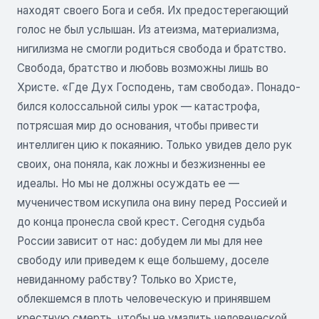
находят своего Бога и себя. Их предостерегающий
голос не был услышан. Из атеизма, материализма,
нигилизма не смогли родиться свобода и братство.
Свобода, братство и любовь возможны лишь во
Христе. «Где Дух Господень, там свобода». Понадо­
бился колоссальной силы урок — катастрофа,
потряс­шая мир до основания, чтобы привести
интеллиген­ цию к покаянию. Только увидев дело рук
своих, она поняла, как ложны и безжизненны ее
идеалы. Но мы не должны осуждать ее —
мученичеством искупила она вину перед Россией и
до конца про­несла свой крест. Сегодня судьба
России зависит от нас: добудем ли мы для нее
свободу или приведем к еще большему, доселе
невиданному рабству? Только во Христе,
облекшемся в плоть человеческую и принявшем
крестную смерть, чтобы не умалить человеческой