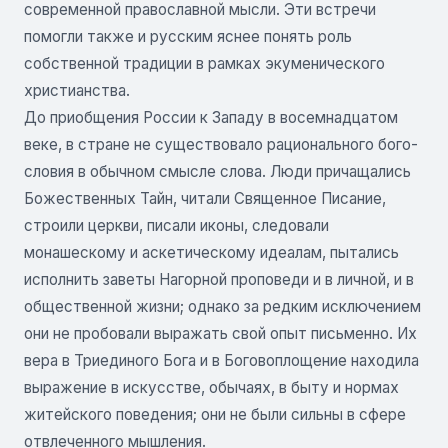
современ­ной православной мысли. Эти встречи
помогли также и русским яснее понять роль
собственной традиции в рамках экуменического
христианства.
До приобщения России к Западу в восемнадцатом
веке, в стране не существовало рационального бого­
словия в обычном смысле слова. Люди причащались
Божественных Тайн, читали Священное Писание,
строили церкви, писали иконы, следовали
монашескому и аскетическому идеалам, пытались
исполнить заветы Нагорной проповеди и в личной, и в
общественной жизни; однако за редким исключением
они не пробо­вали выражать свой опыт письменно. Их
вера в Триеди­ного Бога и в Боговоплощение находила
выражение в искусстве, обычаях, в быту и нормах
житейского поведения; они не были сильны в сфере
отвлеченного мышления.