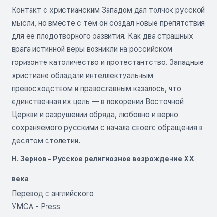
Контакт с христианским Западом дал толчок русской
мысли, но вместе с тем он создал новые препятствия
для ее плодотворного развития. Как два страшных
врага истинной веры возникли на российском
горизонте ка­толичество и протестантство. Западные
христиане обла­дали интеллектуальным
превосходством и православ­ным казалось, что
единственная их цель — в покоре­нии Восточной
Церкви и разрушении обряда, любовно и верно
сохраняемого русскими с начала своего обра­щения в
десятом столетии.
Н. Зернов - Русское религиозное возрождение XX
века
Перевод с английского
УМСА - Press