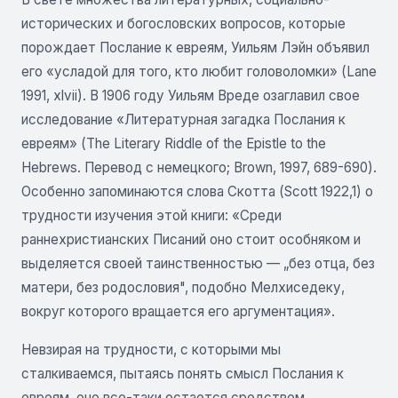
исторических и богословских вопросов, которые
порождает Послание к евреям, Уильям Лэйн объявил
его «усладой для того, кто любит головоломки» (Lane
1991, xlvii). В 1906 году Уильям Вреде озаглавил свое
исследование «Литературная загадка Послания к
евреям» (The Literary Riddle of the Epistle to the
Hebrews. Перевод с немецкого; Brown, 1997, 689-690).
Особенно запоминаются слова Скотта (Scott 1922,1) о
трудности изучения этой книги: «Среди
раннехристианских Писаний оно стоит особняком и
выделяется своей таинственностью — „без отца, без
матери, без родословия", подобно Мелхиседеку,
вокруг которого вращается его аргументация».
Невзирая на трудности, с которыми мы
сталкиваемся, пытаясь понять смысл Послания к
евреям, оно все-таки остается средством