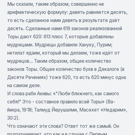
Мы сказали, таким образом, совершенно не
арифметическую формулу: девять равняется десять,
то есть сделанное нами девять в результате даёт
десять. Сделанные нами 619 законов реализованной
Торы дают 620: 613 плюс 7, которые добавлены
мудрецами. Мудрецы добавили Хануку, Пурим;
нетилат ядаим, который мы делаем, тоже идёт от
мудрецов... Таким образом, общее количество
законов Торы. Общее количество букв в Декалоге (в
Десяти Речениях) тоже 620, то есть 620 минус одна
на самом деле.
И слова раби Акивы: «"Люби ближнего, как самого
себя!" Это - составное правило всей Торы» (Ва-
йикра, 19:18; Талмуд Йерушалми, Масехет «Недарим»,
30:2).
Что означают эти слова? Ответ тот же самый. Он
подразумевает, что как и в случае с Первым