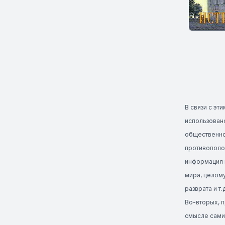
В связи с э
использовано
общественной
противополо
информация 
мира, целому
разврата и т.д
Во-вторых, 
смысле сами 