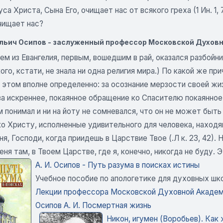
са Христа, Сына Его, очищает нас от всякого греха (1 Ин. 1,
чищает нас?
льич Осипов - заслуженный профессор Московской Духовн
ем из Евангелия, первым, вошедшим в рай, оказался разбойник
кого, кстати, не знала ни одна религия мира.) По какой же п
 этом вполне определенно: за осознание мерзости своей жи
 за искреннее, покаянное обращение ко Спасителю покаянно
 понимал и ни на йоту не сомневался, что он не может быт
ко Христу, исполненные удивительного для человека, наход
я, Господи, когда приидешь в Царствие Твое (.Л к. 23, 42).
еня там, в Твоем Царстве, где я, конечно, никогда не буду.
А. И. Осипов - Путь разума в поисках истины
Учебное пособие по апологетике для духовных шко
Лекции профессора Московской Духовной Академи
Осипов А. И. Посмертная жизнь
Никон, игумен (Воробьев). Как