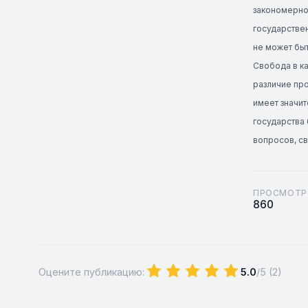
закономерно 
государствен
не может быт
Свобода в ка
различие про
имеет значит
государства 
вопросов, св
ПРОСМОТР
860
Оцените публикацию:
5.0
/5 (
2
)