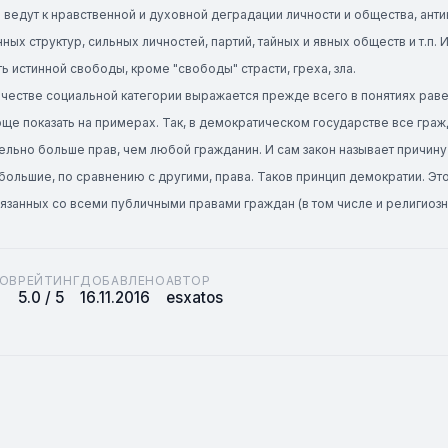
ведут к нравственной и духовной деградации личности и общества, ант
ных структур, сильных личностей, партий, тайных и явных обществ и т.п. 
ь истинной свободы, кроме "свободы" страсти, греха, зла.
честве социальной категории выражается прежде всего в понятиях раве
ще показать на примерах. Так, в демократическом государстве все граж
ельно больше прав, чем любой гражданин. И сам закон называет причину
большие, по сравнению с другими, права. Таков принцип демократии. Эт
язанных со всеми публичными правами граждан (в том числе и религиозны
ОВ
РЕЙТИНГ
ДОБАВЛЕНО
АВТОР
5.0 / 5
16.11.2016
esxatos