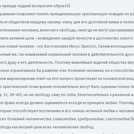
ы прежде падший воскресити образ [4].
бражения позволяют понять принципиальную христианскую позицию по в
ься обществом каждому своему члену для его достойной жизни и полноце
ствования человека, включая и свободы, никогда не могут рассматриват
жить великой цели – возведению каждой личности в достоинство нового че
але новый человек – это Богочеловек Иисус Христос, Своим воплощен
ычный же, так называемый нормальный человек в действительности духо
его душу и его деятельность. Поэтому важнейшей задачей общества явл
олько ограничивала бы развитие этих болезней человека, но и способств
ом мировоззрении ответ на этот вопрос проистекает из основополагающего 
 с христианской точки зрения положительно могут быть оценены только 
. 22, 39–40), но не свободу саму по себе, безотносительно к реальной жи
е право всегда должно оцениваться исходя из принципа любви. Поэтому 
оторые способствуют воспитанию в его членах истинной любви к челове
сех болезней человечества: славолюбия, сребролюбия, сластолюбия [6].
ободы как высшей цели всех человеческих свобод.