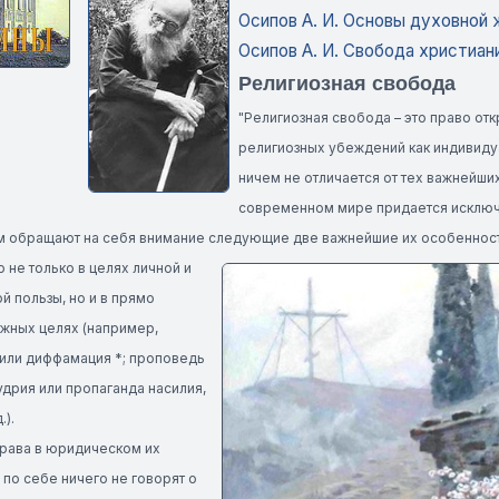
Осипов А. И. Основы духовной 
Осипов А. И. Свобода христиан
Религиозная свобода
"Религиозная свобода – это право от
религиозных убеждений как индивидуа
ничем не отличается от тех важнейши
современном мире придается исключ
тим обращают на себя внимание следующие две важнейшие их особеннос
 не только в целях личной и
 пользы, но и в прямо
жных целях (например,
или диффамация *; проповедь
дрия или пропаганда насилия,
.).
права в юридическом их
по себе ничего не говорят о