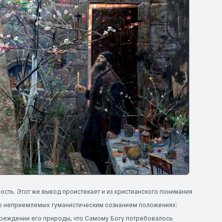
сть. Этот же вывод проистекает и из христианского понимания
ово неприемлемых гуманистическим сознанием положениях:
овреждении его природы, что Самому Богу потребовалось