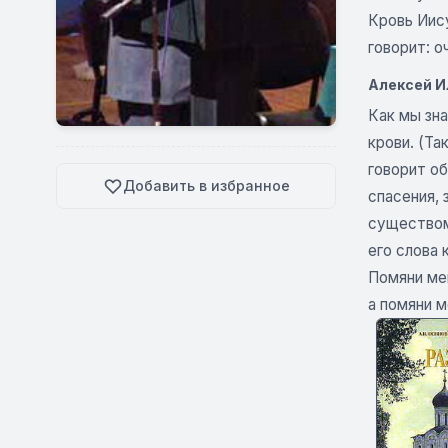
Кровь Иису
говорит: о
Алексей И
Как мы зна
крови. (Та
говорит об
Добавить в избранное
спасения,
существом
его слова 
Помяни мен
а помяни м