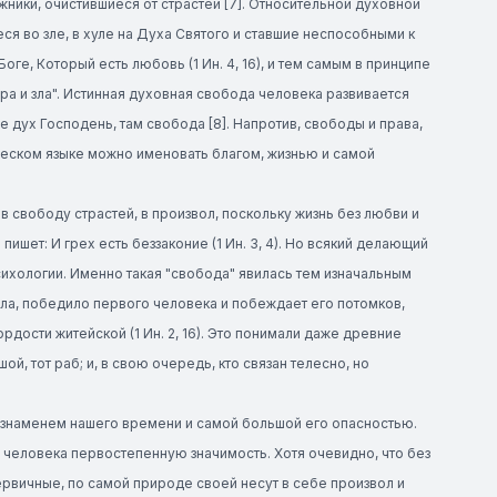
ники, очистившиеся от страстей [7]. Относительной духовной
ся во зле, в хуле на Духа Святого и ставшие неспособными к
оге, Который есть любовь (1 Ин. 4, 16), и тем самым в принципе
ра и зла". Истинная духовная свобода человека развивается
е дух Господень, там свобода [8]. Напротив, свободы и права,
ческом языке можно именовать благом, жизнью и самой
 свободу страстей, в произвол, поскольку жизнь без любви и
пишет: И грех есть беззаконие (1 Ин. 3, 4). Но всякий делающий
 психологии. Именно такая "свобода" явилась тем изначальным
зла, победило первого человека и побеждает его потомков,
рдости житейской (1 Ин. 2, 16). Это понимали даже древние
й, тот раб; и, в свою очередь, кто связан телесно, но
знаменем нашего времени и самой большой его опасностью.
человека первостепенную значимость. Хотя очевидно, что без
рвичные, по самой природе своей несут в себе произвол и