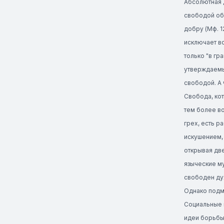
Абсолютная д
свободой обл
добру (Мф. 1
исключает во
только "в гр
утверждаемые
свободой. А 
Свобода, кот
тем более во
грех, есть р
искушением, 
открывая две
языческие му
свободен дух
Однако подм
Социальные 
идеи борьбы 