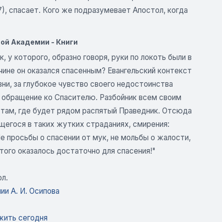
 7), спасает. Кого же подразумевает Апостол, когда
ой Академии - Книги
, у которого, образно говоря, руки по локоть были в
ричине он оказался спасенным? Евангельский контекст
зни, за глубокое чувство своего недостоинства
е обращение ко Спасителю. Разбойник всем своим
ь там, где будет рядом распятый Праведник. Отсюда
ящегося в таких жутких страданиях, смирения:
 Не просьбы о спасении от мук, не мольбы о жалости,
 Этого оказалось достаточно для спасения!"
л.
и А. И. Осипова
 жить сегодня