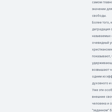
самом главно
значении дл
свободы.
Более того,
деградация 
называемых 
очевидный у
христианских
показывают,
удерживающег
возвышают че
одним из эф
духовного и
Уже эти особ
внешние своб
человека и 
"заданном" б