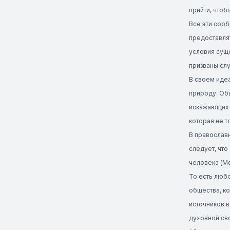
прийти, чтоб
Все эти соо
предоставлят
условия суще
призваны слу
В своем иде
природу. Об
искажающих 
которая не т
В православн
следует, что
человека (Мф
То есть любо
общества, к
источников в
духовной св