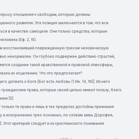
опросу отношения к свободам, которые должны
нного развития. Эта позиция заключается в том, что все
ься в качестве самоцели. Они только средства, которые
ловека (Еф. 2, 15).
ием восстановивший поврежденную грехом человеческую
вно ненормален. Он глубоко подвержен действию страстей,
яется создание такой нравственной и правовой атмосферы,
овала их исцелению. Что это предполагает?
догмата о Боге [Бог есть любовь (1 Ин. 14, 16)]. Из него
те гражданские права, которые своей целью имеют пользу, благо
зни [5].
только те права и лишь в тех пределах достойны признания
ку и искоренению трех основных, по словам аввы Дорофея,
 Этот критерий следует и из христианского понимания