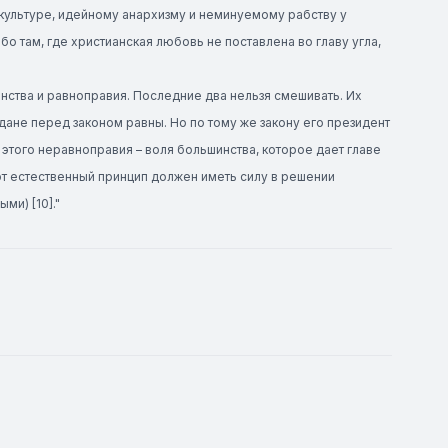
икультуре, идейному анархизму и неминуемому рабству у
Ибо там, где христианская любовь не поставлена во главу угла,
нства и равноправия. Последние два нельзя смешивать. Их
дане перед законом равны. Но по тому же закону его президент
 этого неравноправия – воля большинства, которое дает главе
от естественный принцип должен иметь силу в решении
ми) [10]."