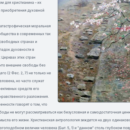
м для христианина – их
я приобретения духовной
 катастрофическая моральная
общества в современных так
свободных странах и
падок духовности в
 Церквах этих стран
 что внешние свободы без
о (2 Фес. 2, 7) не только не
ловека, но часто служат
фективных средств его
 нравственного разложения.
енности говорят о том, что
оды не могут рассматриваться как безусловная и самодостаточная ценно
смысла его жизни. Христианская антропология зиждется на двух одинак
огоподобном величии человека (Быт. 5, 1) и "данном" столь глубоком п