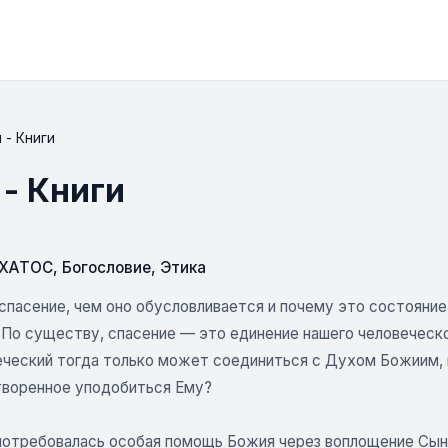
 - Книги
 - Книги
СХАТОС
,
Богословие
,
Этика
 спасение, чем оно обусловливается и почему это состояни
 По существу, спасение — это единение нашего человеческ
еческий тогда только может соединиться с Духом Божиим, 
творенное уподобиться Ему?
потребовалась особая помощь Божия через воплощение Сын