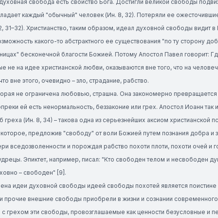
уховная свобода есть свойство Бога. Достигли великой свободы подвиж
адает каждый "обычный" человек (Ин. 8, 32). Потеряли ее ожесточившие
2, 31–32). Христианство, таким образом, идеал духовной свободы видит в Б
зможность какого-то абстрактного ее существования "по ту сторону доб
аницах" бесконечной благости Божией. Потому Апостол Павел говорит: Гд
 не на идее христианской любви, оказываются вне того, что на челове
что вне этого, очевидно – зло, страдание, рабство.
орая не ограничена любовью, страшна. Она закономерно превращается в
преки ей есть ненормальность, беззаконие или грех. Апостол Иоанн так и 
аб греха (Ин. 8, 34) – такова одна из серьезнейших аксиом христианской
которое, предложив "свободу" от воли Божией путем познания добра и 
ри вседозволенности и порождая рабство похоти плоти, похоти очей и го
дрецы. Эпиктет, например, писал: "Кто свободен телом и несвободен душо
овно – свободен" [9].
ена идеи духовной свободы идеей свободы похотей является поистине 
и прочие внешние свободы приобрели в жизни и сознании современного 
с грехом эти свободы, провозглашаемые как ценности безусловные и пе